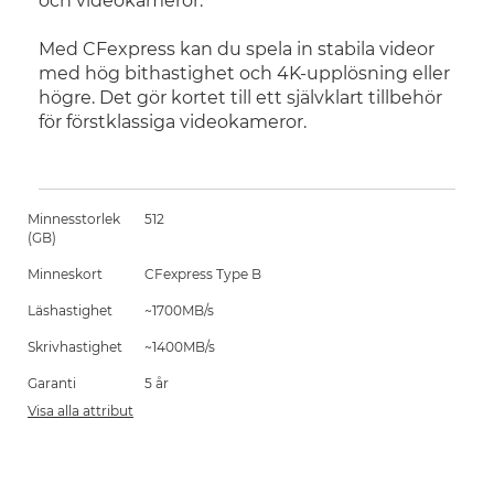
och videokameror.
Med CFexpress kan du spela in stabila videor
med hög bithastighet och 4K-upplösning eller
högre. Det gör kortet till ett självklart tillbehör
för förstklassiga videokameror.
Minnesstorlek
512
(GB)
Minneskort
CFexpress Type B
Läshastighet
~1700MB/s
Skrivhastighet
~1400MB/s
Garanti
5 år
Visa alla attribut