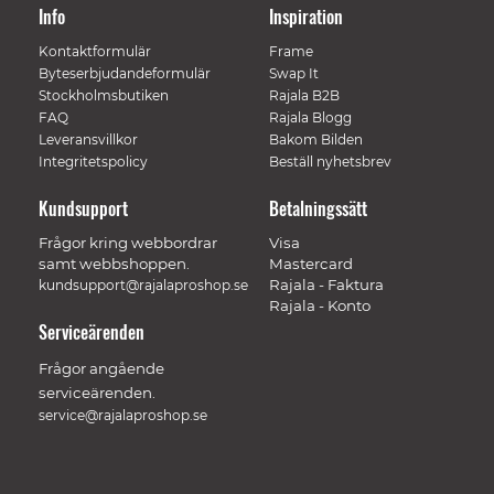
Info
Inspiration
Kontaktformulär
Frame
Byteserbjudandeformulär
Swap It
Stockholmsbutiken
Rajala B2B
FAQ
Rajala Blogg
Leveransvillkor
Bakom Bilden
Integritetspolicy
Beställ nyhetsbrev
Kundsupport
Betalningssätt
Frågor kring webbordrar
Visa
samt webbshoppen.
Mastercard
Rajala - Faktura
kundsupport@rajalaproshop.se
Rajala - Konto
Serviceärenden
Frågor angående
serviceärenden.
service@rajalaproshop.se