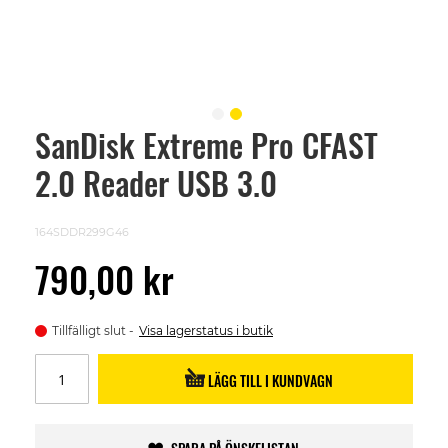
SanDisk Extreme Pro CFAST
Skip
to
2.0 Reader USB 3.0
the
beginning
of
the
164SDDR299G46
images
gallery
790,00 kr
Tillfälligt slut
Visa lagerstatus i butik
LÄGG TILL I KUNDVAGN