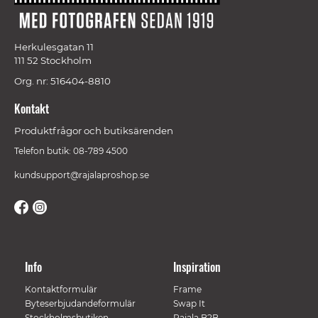
Herkulesgatan 11
111 52 Stockholm
Org. nr: 516404-8810
Kontakt
Produktfrågor och butiksärenden
Telefon butik: 08-789 4500
kundsupport@rajalaproshop.se
Info
Inspiration
Kontaktformulär
Frame
Byteserbjudandeformulär
Swap It
Stockholmsbutiken
Rajala B2B