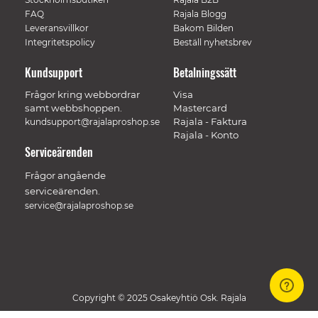
FAQ
Rajala Blogg
Leveransvillkor
Bakom Bilden
Integritetspolicy
Beställ nyhetsbrev
Kundsupport
Betalningssätt
Frågor kring webbordrar
Visa
samt webbshoppen.
Mastercard
Rajala - Faktura
kundsupport@rajalaproshop.se
Rajala - Konto
Serviceärenden
Frågor angående
serviceärenden.
service@rajalaproshop.se
Copyright © 2025 Osakeyhtiö Osk. Rajala
// Track a page view, by UPI