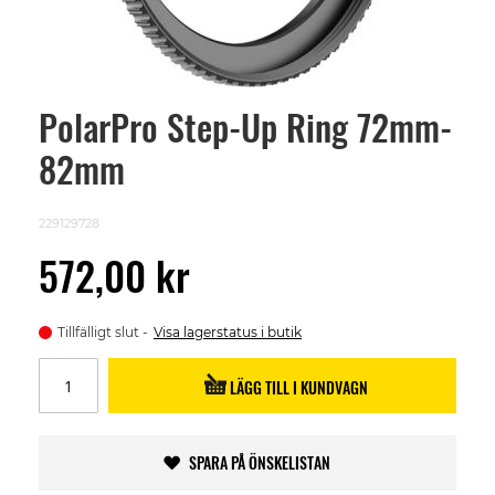
PolarPro Step-Up Ring 72mm-
Skip
to
82mm
the
beginning
of
the
229129728
images
gallery
572,00 kr
Tillfälligt slut
Visa lagerstatus i butik
LÄGG TILL I KUNDVAGN
SPARA PÅ ÖNSKELISTAN