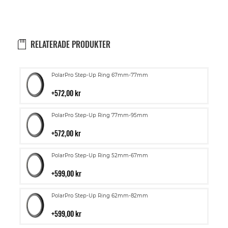
RELATERADE PRODUKTER
Lägg
PolarPro Step-Up Ring 67mm-77mm
till
i
572,00 kr
kundvagn
Lägg
PolarPro Step-Up Ring 77mm-95mm
till
i
572,00 kr
kundvagn
Lägg
PolarPro Step-Up Ring 52mm-67mm
till
i
599,00 kr
kundvagn
Lägg
PolarPro Step-Up Ring 62mm-82mm
till
i
599,00 kr
kundvagn