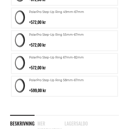
kundvagn
Lägg
PolarPro Step-Up Ring 49mm-67mm
till
i
572,00 kr
kundvagn
Lägg
PolarPro Step-Up Ring 55mm-67mm
till
i
572,00 kr
kundvagn
Lägg
PolarPro Step-Up Ring 67mm-82mm
till
i
572,00 kr
kundvagn
Lägg
PolarPro Step-Up Ring 58mm-67mm
till
i
599,00 kr
kundvagn
BESKRIVNING
MER
LAGERSALDO