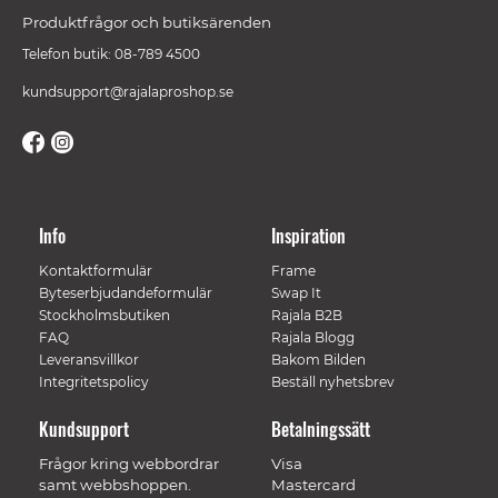
Produktfrågor och butiksärenden
Telefon butik: 08-789 4500
kundsupport@rajalaproshop.se
Info
Inspiration
Kontaktformulär
Frame
Byteserbjudandeformulär
Swap It
Stockholmsbutiken
Rajala B2B
FAQ
Rajala Blogg
Leveransvillkor
Bakom Bilden
Integritetspolicy
Beställ nyhetsbrev
Kundsupport
Betalningssätt
Frågor kring webbordrar
Visa
samt webbshoppen.
Mastercard