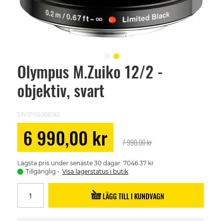
Olympus M.Zuiko 12/2 -
Skip
to
objektiv, svart
the
beginning
of
the
23V311020BE001
images
gallery
Special
6 990,00 kr
Price
7 990,00 kr
Lägsta pris under senaste 30 dagar: 7046.37 kr
Tillgänglig
Visa lagerstatus i butik
LÄGG TILL I KUNDVAGN