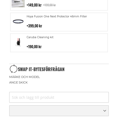
i
149,00 kr
199,00 kr
kundvagn
Lägg
Hoya Fusion One Next Protector 46mm Filter
till
i
399,00 kr
kundvagn
Lägg
Caruba Cleaning kit
till
i
190,00 kr
kundvagn
SWAP IT-BYTESFÖRFRÅGAN
MÄRKE OCH MODEL
ANGE SKICK