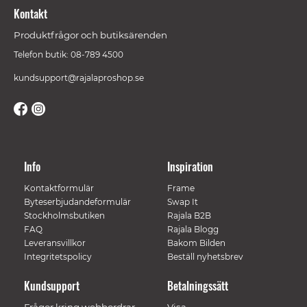
Kontakt
Produktfrågor och butiksärenden
Telefon butik: 08-789 4500
kundsupport@rajalaproshop.se
Info
Inspiration
Kontaktformulär
Frame
Byteserbjudandeformulär
Swap It
Stockholmsbutiken
Rajala B2B
FAQ
Rajala Blogg
Leveransvillkor
Bakom Bilden
Integritetspolicy
Beställ nyhetsbrev
Kundsupport
Betalningssätt