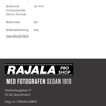
Brännvid
24 mm
motsvarande
35mm format
Bildvinkel
84°
Bildstabilisering
Nej
Visa alla attribut
Herkulesgatan 11
111 52 Stockholm
Org. nr: 516404-8810