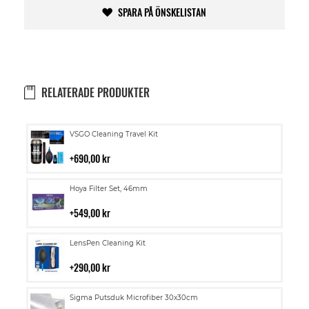
SPARA PÅ ÖNSKELISTAN
RELATERADE PRODUKTER
Lägg
VSGO Cleaning Travel Kit
till
i
690,00 kr
kundvagn
Lägg
Hoya Filter Set, 46mm
till
i
549,00 kr
kundvagn
Lägg
LensPen Cleaning Kit
till
i
290,00 kr
kundvagn
Lägg
Sigma Putsduk Microfiber 30x30cm
till