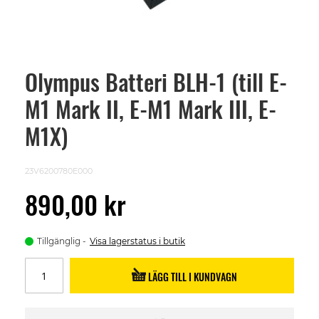
Olympus Batteri BLH-1 (till E-
Skip
to
M1 Mark II, E-M1 Mark III, E-
the
beginning
of
M1X)
the
images
gallery
23V6200780E000
890,00 kr
Tillgänglig
Visa lagerstatus i butik
LÄGG TILL I KUNDVAGN