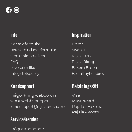
Info
Inspiration
Kontaktformulär
Frame
Byteserbjudandeformulär
Swap It
Stockholmsbutiken
Rajala B2B
FAQ
Rajala Blogg
Leveransvillkor
Bakom Bilden
Integritetspolicy
Beställ nyhetsbrev
Kundsupport
Betalningssätt
Frågor kring webbordrar
Visa
samt webbshoppen.
Mastercard
Rajala - Faktura
kundsupport@rajalaproshop.se
Rajala - Konto
Serviceärenden
Frågor angående