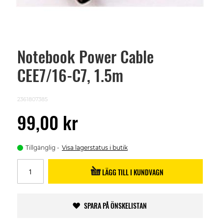
Notebook Power Cable
Skip
to
CEE7/16-C7, 1.5m
the
beginning
of
the
2361807385
images
gallery
99,00 kr
Tillgänglig
Visa lagerstatus i butik
LÄGG TILL I KUNDVAGN
SPARA PÅ ÖNSKELISTAN