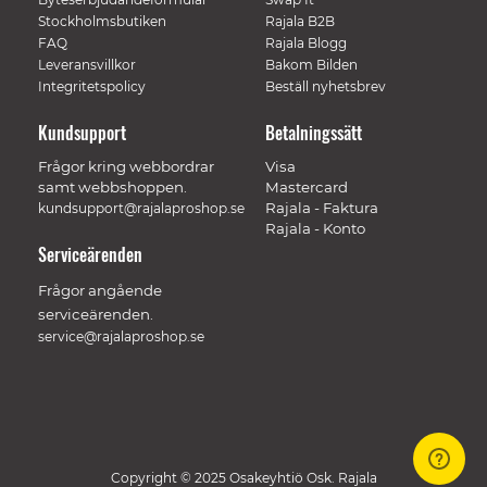
Stockholmsbutiken
Rajala B2B
FAQ
Rajala Blogg
Leveransvillkor
Bakom Bilden
Integritetspolicy
Beställ nyhetsbrev
Kundsupport
Betalningssätt
Frågor kring webbordrar
Visa
samt webbshoppen.
Mastercard
Rajala - Faktura
kundsupport@rajalaproshop.se
Rajala - Konto
Serviceärenden
Frågor angående
serviceärenden.
service@rajalaproshop.se
Copyright © 2025 Osakeyhtiö Osk. Rajala