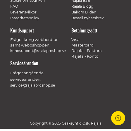
Stockholmsbutiken
Rajala B2B
FAQ
Rajala Blogg
Leveransvillkor
Bakom Bilden
Integritetspolicy
Beställ nyhetsbrev
Kundsupport
Betalningssätt
Frågor kring webbordrar
Visa
samt webbshoppen.
Mastercard
Rajala - Faktura
kundsupport@rajalaproshop.se
Rajala - Konto
Serviceärenden
Frågor angående
serviceärenden.
service@rajalaproshop.se
Copyright © 2025 Osakeyhtiö Osk. Rajala