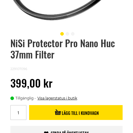
NiSi Protector Pro Nano Huc
Skip
to
37mm Filter
the
beginning
of
the
229107096
images
gallery
399,00 kr
Tillgänglig
Visa lagerstatus i butik
LÄGG TILL I KUNDVAGN