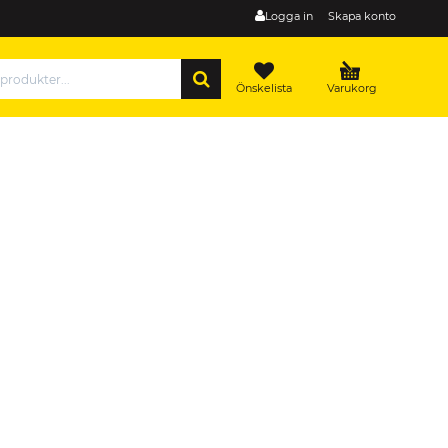
Logga in
Skapa konto
SÖK
Önskelista
Varukorg