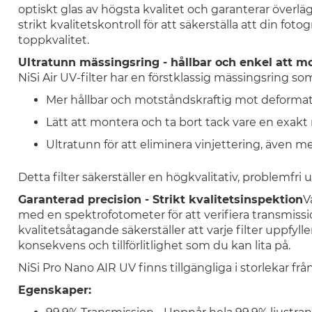
optiskt glas av högsta kvalitet och garanterar överl
strikt kvalitetskontroll för att säkerställa att din fo
toppkvalitet.
Ultratunn mässingsring - hållbar och enkel att m
NiSi Air UV-filter har en förstklassig mässingsring som
Mer hållbar och motståndskraftig mot deforma
Lätt att montera och ta bort tack vare en exakt 
Ultratunn för att eliminera vinjettering, även m
Detta filter säkerställer en högkvalitativ, problemfri u
Garanterad precision - Strikt kvalitetsinspektion
V
med en spektrofotometer för att verifiera transmiss
kvalitetsåtagande säkerställer att varje filter uppfyl
konsekvens och tillförlitlighet som du kan lita på.
NiSi Pro Nano AIR UV finns tillgängliga i storlekar fr
Egenskaper: