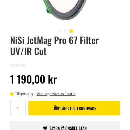
NiSi JetMag Pro 67 Filter
Skip
to
UV/IR Cut
the
beginning
of
the
229135126
images
gallery
1 190,00 kr
Tillgänglig
Visa lagerstatus i butik
LÄGG TILL I KUNDVAGN
SPARA PÅ ÖNSKELISTAN