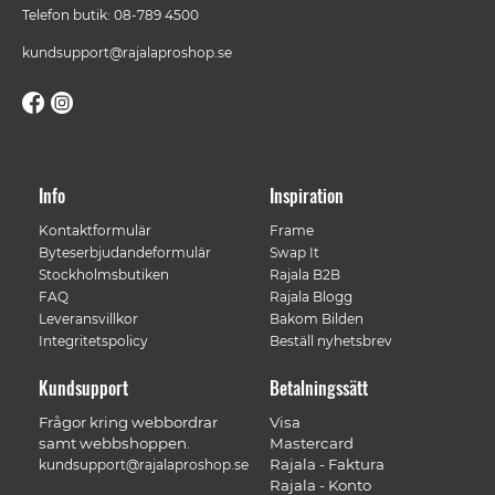
Telefon butik: 08-789 4500
kundsupport@rajalaproshop.se
Info
Inspiration
Kontaktformulär
Frame
Byteserbjudandeformulär
Swap It
Stockholmsbutiken
Rajala B2B
FAQ
Rajala Blogg
Leveransvillkor
Bakom Bilden
Integritetspolicy
Beställ nyhetsbrev
Kundsupport
Betalningssätt
Frågor kring webbordrar
Visa
samt webbshoppen.
Mastercard
Rajala - Faktura
kundsupport@rajalaproshop.se
Rajala - Konto