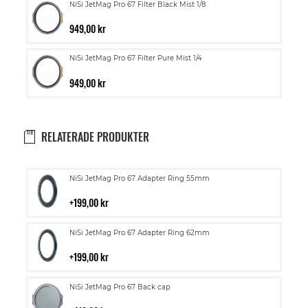
NiSi JetMag Pro 67 Filter Black Mist 1/8
949,00 kr
NiSi JetMag Pro 67 Filter Pure Mist 1/4
949,00 kr
RELATERADE PRODUKTER
Lägg
NiSi JetMag Pro 67 Adapter Ring 55mm
till
i
199,00 kr
kundvagn
Lägg
NiSi JetMag Pro 67 Adapter Ring 62mm
till
i
199,00 kr
kundvagn
Lägg
NiSi JetMag Pro 67 Back cap
till