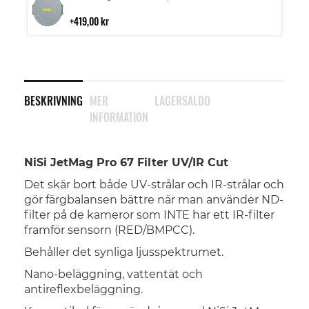
till
i
419,00 kr
kundvagn
BESKRIVNING
MER
LAGERSALDO
INFORMATION
NiSi JetMag Pro 67 Filter UV/IR Cut
Det skär bort både UV-strålar och IR-strålar och
gör färgbalansen bättre när man använder ND-
filter på de kameror som INTE har ett IR-filter
framför sensorn (RED/BMPCC).
Behåller det synliga ljusspektrumet.
Nano-beläggning, vattentät och
antireflexbeläggning.