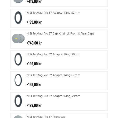
i
419,00 kr
kundvagn
Lägg
NiSi JetMag Pro 67 Adapter Ring 52mm
till
i
199,00 kr
kundvagn
Lägg
NiSi JetMag Pro 67 Cap Kit (incl. Front & Rear Cap)
till
i
749,00 kr
kundvagn
Lägg
NiSi JetMag Pro 67 Adapter Ring 58mm
till
i
199,00 kr
kundvagn
Lägg
NiSi JetMag Pro 67 Adapter Ring 67mm
till
i
199,00 kr
kundvagn
Lägg
NiSi JetMag Pro 67 Adapter Ring 49mm
till
i
199,00 kr
kundvagn
Lägg
NiSi JetMag Pro 67 Front cap