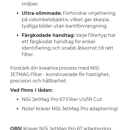
miljöer.
Ultra-slimmade:
Förhindrar vinjettering
på vidvinkelobjektiv, vilket ger skarpa,
tydliga bilder utan kantförvrängning.
Färgkodade handtag:
Varje filtertyp har
ett färgkodat handtag för enkel
identifiering och snabb åtkomst till rätt
filter.
Förstärk din kreativa process med NiSi
JETMAG-filter - konstruerade för hastighet,
precision och hållbarhet.
Vad finns i lådan:
NiSi JetMag Pro 67 Filter UV/IR Cut
Note! Kräver NiSi JetMag Pro adapterring!
OBS!
Kräver NiSi JetMag Pro 67 adapterring.