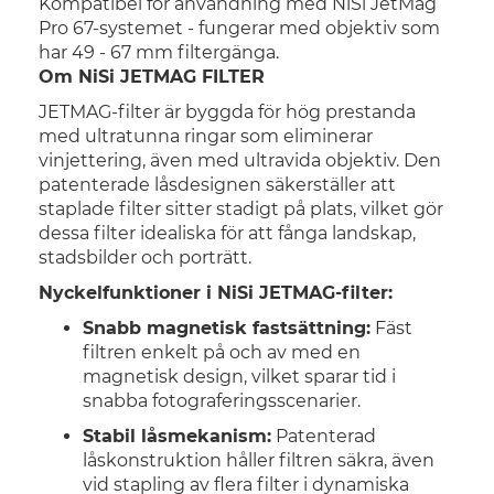
Kompatibel för användning med NiSi JetMag
Pro 67-systemet - fungerar med objektiv som
har 49 - 67 mm filtergänga.
Om NiSi JETMAG FILTER
JETMAG-filter är byggda för hög prestanda
med ultratunna
ringar
som eliminerar
vinjettering, även med ultravida objektiv. Den
patenterade låsdesignen säkerställer att
staplade filter sitter stadigt på plats, vilket gör
dessa filter idealiska för att fånga landskap,
stadsbilder och porträtt.
Nyckelfunktioner i NiSi JETMAG-filter:
Snabb magnetisk fastsättning:
Fäst
filtren enkelt på och av med en
magnetisk design, vilket sparar tid i
snabba fotograferingsscenarier.
Stabil låsmekanism:
Patenterad
låskonstruktion håller filtren säkra, även
vid stapling av flera filter i dynamiska