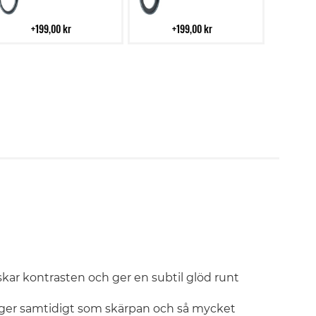
i
i
kundvagn
kundvagn
199,00 kr
199,00 kr
skar kontrasten och ger en subtil glöd runt
ärger samtidigt som skärpan och så mycket