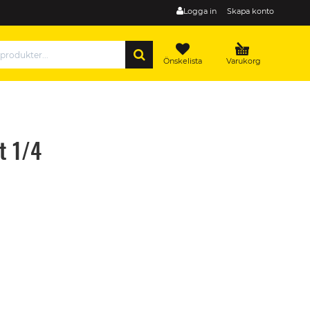
Logga in
Skapa konto
SÖK
Önskelista
Varukorg
t 1/4