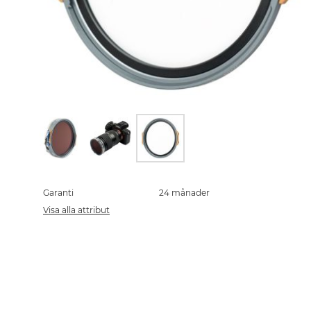
Skip
to
the
Garanti
24 månader
beginning
Visa alla attribut
of
the
images
gallery