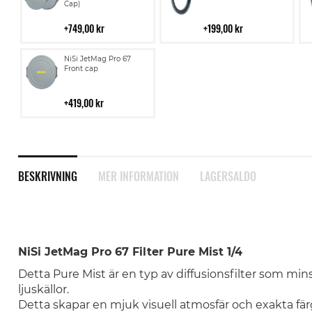
Cap)
i
i
kundvagn
kundvagn
749,00 kr
199,00 kr
Lägg
NiSi JetMag Pro 67
till
Front cap
i
kundvagn
419,00 kr
BESKRIVNING
MER INFORMATION
LAGERSALDO
NiSi JetMag Pro 67 Filter Pure Mist 1/4
Detta Pure Mist är en typ av diffusionsfilter som min
ljuskällor.
Detta skapar en mjuk visuell atmosfär och exakta f