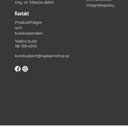
Org. nr: 516404-8810
Integritetspolicy
Kontakt
Produktfrågor
och
butiksärenden
Telefon butik:
08-789 4500
kundsupport@rajalaproshop.se
// Track a page view, by UPI