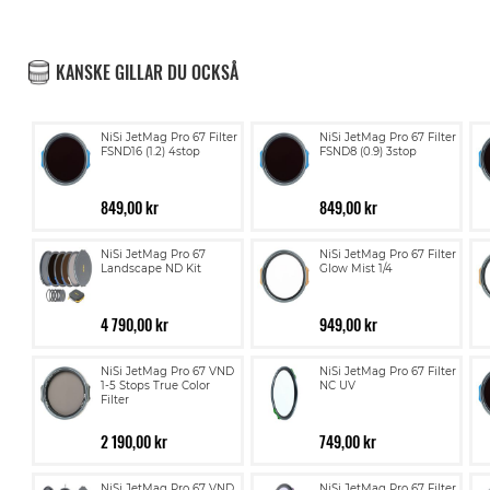
KANSKE GILLAR DU OCKSÅ
NiSi JetMag Pro 67 Filter
NiSi JetMag Pro 67 Filter
FSND16 (1.2) 4stop
FSND8 (0.9) 3stop
849,00 kr
849,00 kr
NiSi JetMag Pro 67
NiSi JetMag Pro 67 Filter
Landscape ND Kit
Glow Mist 1/4
4 790,00 kr
949,00 kr
NiSi JetMag Pro 67 VND
NiSi JetMag Pro 67 Filter
1-5 Stops True Color
NC UV
Filter
2 190,00 kr
749,00 kr
NiSi JetMag Pro 67 VND
NiSi JetMag Pro 67 Filter