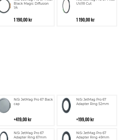
Black Magic Diffusion
UV/IR Cut
1/4
1 190,00 kr
1 190,00 kr
Lägg
Lägg
NiSi JetMag Pro 67 Back
NiSi JetMag Pro 67
till
till
cap
Adapter Ring 52mm
i
i
kundvagn
kundvagn
419,00 kr
199,00 kr
Lägg
Lägg
NiSi JetMag Pro 67
NiSi JetMag Pro 67
till
till
Adapter Ring 67mm
Adapter Ring 49mm