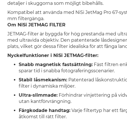
detaljer i skuggorna som möjligt bibehålls.
Kompatibel att använda med NiSi JetMag Pro 67-syst
mm filtergänga.
Om NiSi JETMAG FILTER
JETMAG-filter är byggda för hög prestanda med ult
med ultravida objektiv. Den patenterade låsdesignen sä
plats, vilket gör dessa filter idealiska för att fånga la
Nyckelfunktioner i NiSi JETMAG-filter:
Snabb magnetisk fastsättning:
Fäst filtren e
sparar tid i snabba fotograferingsscenarier.
Stabil låsmekanism:
Patenterad låskonstruktion 
filter i dynamiska miljöer.
Ultra-slimmade:
Förhindrar vinjettering på vidv
utan kantförvrängning.
Färgkodade handtag:
Varje filtertyp har ett f
åtkomst till rätt filter.