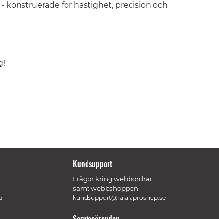
- konstruerade för hastighet, precision och
g!
Kundsupport
Frågor kring webbordrar
samt webbshoppen.
a
kundsupport@rajalaproshop.se
Serviceärenden