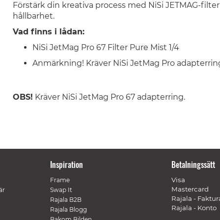
Förstärk din kreativa process med NiSi JETMAG-filter 
hållbarhet.
Vad finns i lådan:
NiSi JetMag Pro 67 Filter Pure Mist 1/4
Anmärkning! Kräver NiSi JetMag Pro adapterrin
OBS!
Kräver NiSi JetMag Pro 67 adapterring.
Inspiration
Betalningssätt
Visa
Frame
Mastercard
är
Swap It
Rajala - Faktur
Rajala B2B
Rajala - Konto
Rajala Blogg
Bakom Bilden