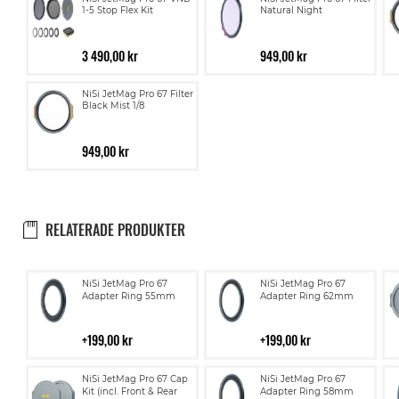
1-5 Stop Flex Kit
Natural Night
3 490,00 kr
949,00 kr
NiSi JetMag Pro 67 Filter
Black Mist 1/8
949,00 kr
RELATERADE PRODUKTER
Lägg
Lägg
NiSi JetMag Pro 67
NiSi JetMag Pro 67
till
till
Adapter Ring 55mm
Adapter Ring 62mm
i
i
kundvagn
kundvagn
199,00 kr
199,00 kr
Lägg
Lägg
NiSi JetMag Pro 67 Cap
NiSi JetMag Pro 67
till
till
Kit (incl. Front & Rear
Adapter Ring 58mm