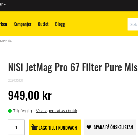
r ››
rken
Kampanjer
Outlet
Blogg
Sök
Mist 1/4
NiSi JetMag Pro 67 Filter Pure Mis
229135131
949,00 kr
Tillgänglig
Visa lagerstatus i butik
SPARA PÅ ÖNSKELISTAN
LÄGG TILL I KUNDVAGN