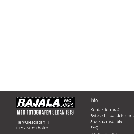
Info
Kontaktformulär
Byteserbjudandeformul
Stockholmsbutiken
Herkulesgatan 11
111 52 Stockholm
FAQ
Leveransvillkor