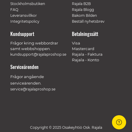
Stockholmsbutiken
Rajala B2B
FAQ
Rajala Blogg
Leveransvillkor
Bakom Bilden
Integritetspolicy
Beställ nyhetsbrev
Kundsupport
Betalningssätt
Frågor kring webbordrar
Visa
samt webbshoppen.
Mastercard
Rajala - Faktura
kundsupport@rajalaproshop.se
Rajala - Konto
Serviceärenden
Frågor angående
serviceärenden.
service@rajalaproshop.se
Copyright © 2025 Osakeyhtiö Osk. Rajala