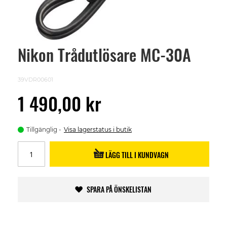
Nikon Trådutlösare MC-30A
Skip
to
the
beginning
39VDR00601
of
the
1 490,00 kr
images
gallery
Tillgänglig
Visa lagerstatus i butik
LÄGG TILL I KUNDVAGN
SPARA PÅ ÖNSKELISTAN