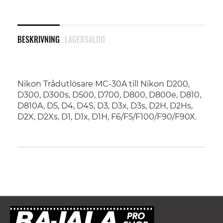
BESKRIVNING
LAGERSALDO
Nikon Trådutlösare MC-30A till
Nikon D200,
D300, D300s, D500, D700, D800, D800e, D810,
D810A, D5, D4, D4S, D3, D3x, D3s, D2H, D2Hs,
D2X, D2Xs, D1, D1x, D1H, F6/F5/F100/F90/F90X.