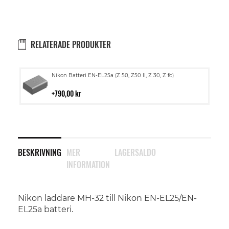
RELATERADE PRODUKTER
Lägg
Nikon Batteri EN-EL25a (Z 50, Z50 II, Z 30, Z fc)
till
i
790,00 kr
kundvagn
BESKRIVNING
MER
LAGERSALDO
INFORMATION
Nikon laddare MH-32 till Nikon EN-EL25/EN-
EL25a batteri.