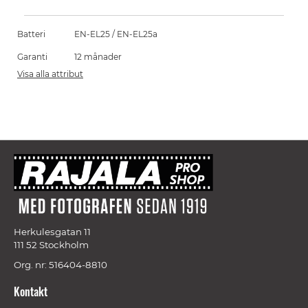
Batteri
EN-EL25 / EN-EL25a
Garanti
12 månader
Visa alla attribut
Herkulesgatan 11
111 52 Stockholm
Org. nr: 516404-8810
Kontakt