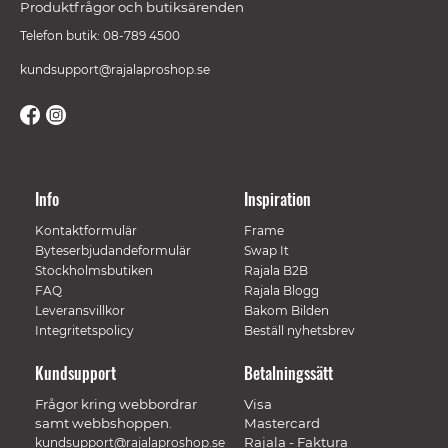
Produktfrågor och butiksärenden
Telefon butik: 08-789 4500
kundsupport@rajalaproshop.se
Info
Inspiration
Kontaktformulär
Frame
Byteserbjudandeformulär
Swap It
Stockholmsbutiken
Rajala B2B
FAQ
Rajala Blogg
Leveransvillkor
Bakom Bilden
Integritetspolicy
Beställ nyhetsbrev
Kundsupport
Betalningssätt
Frågor kring webbordrar
Visa
samt webbshoppen.
Mastercard
Rajala - Faktura
kundsupport@rajalaproshop.se