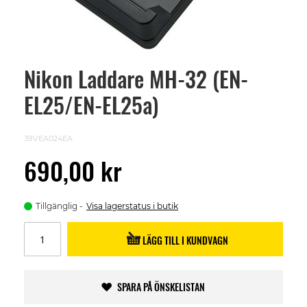
Nikon Laddare MH-32 (EN-
Skip
to
EL25/EN-EL25a)
the
beginning
of
the
39VEA024EA
images
gallery
690,00 kr
Tillgänglig
Visa lagerstatus i butik
LÄGG TILL I KUNDVAGN
SPARA PÅ ÖNSKELISTAN