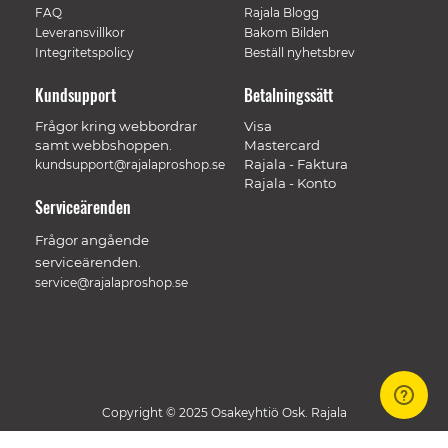
FAQ
Rajala Blogg
Leveransvillkor
Bakom Bilden
Integritetspolicy
Beställ nyhetsbrev
Kundsupport
Betalningssätt
Frågor kring webbordrar
Visa
samt webbshoppen.
Mastercard
Rajala - Faktura
kundsupport@rajalaproshop.se
Rajala - Konto
Serviceärenden
Frågor angående
serviceärenden.
service@rajalaproshop.se
Copyright © 2025 Osakeyhtiö Osk. Rajala
// Track a page view, by UPI