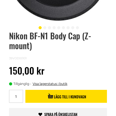
Nikon BF-N1 Body Cap (Z-
Skip
to
mount)
the
beginning
of
the
39VOD00101
images
gallery
150,00 kr
Tillgänglig
Visa lagerstatus i butik
LÄGG TILL I KUNDVAGN
SPARA PÅ ÖNSKELISTAN