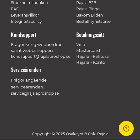
Stockholmsbutiken
Rajala B2B
FAQ
Rajala Blogg
Leveransvillkor
Bakom Bilden
Integritetspolicy
Beställ nyhetsbrev
Kundsupport
Betalningssätt
Frågor kring webbordrar
Visa
samt webbshoppen.
Mastercard
Rajala - Faktura
kundsupport@rajalaproshop.se
Rajala - Konto
Serviceärenden
Frågor angående
serviceärenden.
service@rajalaproshop.se
Copyright © 2025 Osakeyhtiö Osk. Rajala