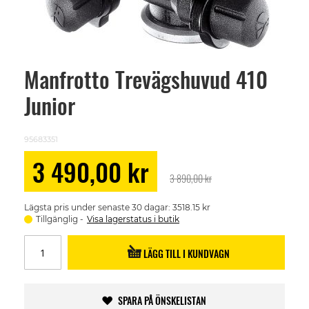
Manfrotto Trevägshuvud 410
Skip
to
Junior
the
beginning
of
the
95683351
images
gallery
Special
3 490,00 kr
Price
3 890,00 kr
Lägsta pris under senaste 30 dagar: 3518.15 kr
Tillgänglig
Visa lagerstatus i butik
LÄGG TILL I KUNDVAGN
SPARA PÅ ÖNSKELISTAN