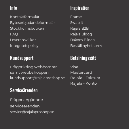
Info
Inspiration
Kontaktformulär
Frame
Byteserbjudandeformulär
Swap It
Stockholmsbutiken
Rajala B2B
FAQ
Rajala Blogg
Leveransvillkor
Bakom Bilden
Integritetspolicy
Beställ nyhetsbrev
Kundsupport
Betalningssätt
Frågor kring webbordrar
Visa
samt webbshoppen.
Mastercard
Rajala - Faktura
kundsupport@rajalaproshop.se
Rajala - Konto
Serviceärenden
Frågor angående
serviceärenden.
service@rajalaproshop.se