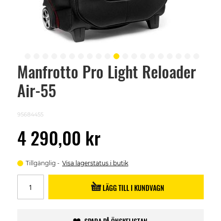
Manfrotto Pro Light Reloader
Skip
to
Air-55
the
beginning
of
the
95684455
images
gallery
4 290,00 kr
Tillgänglig
Visa lagerstatus i butik
LÄGG TILL I KUNDVAGN