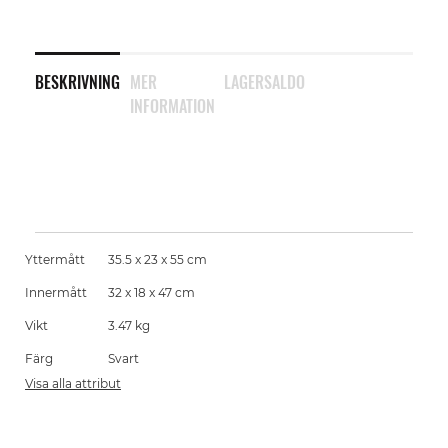
BESKRIVNING
MER
LAGERSALDO
INFORMATION
Yttermått
35.5 x 23 x 55 cm
Innermått
32 x 18 x 47 cm
Vikt
3.47 kg
Färg
Svart
Visa alla attribut