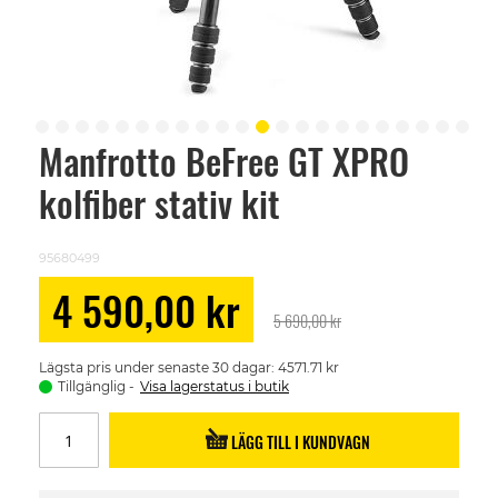
Manfrotto BeFree GT XPRO
Skip
to
kolfiber stativ kit
the
beginning
of
the
95680499
images
gallery
Special
4 590,00 kr
Price
5 690,00 kr
Lägsta pris under senaste 30 dagar: 4571.71 kr
Tillgänglig
Visa lagerstatus i butik
LÄGG TILL I KUNDVAGN