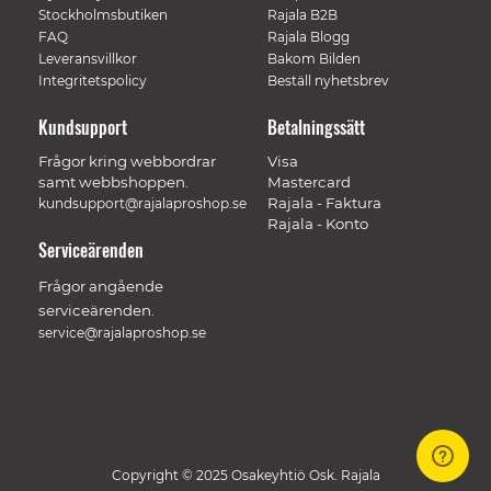
Stockholmsbutiken
Rajala B2B
FAQ
Rajala Blogg
Leveransvillkor
Bakom Bilden
Integritetspolicy
Beställ nyhetsbrev
Kundsupport
Betalningssätt
Frågor kring webbordrar
Visa
samt webbshoppen.
Mastercard
Rajala - Faktura
kundsupport@rajalaproshop.se
Rajala - Konto
Serviceärenden
Frågor angående
serviceärenden.
service@rajalaproshop.se
Copyright © 2025 Osakeyhtiö Osk. Rajala