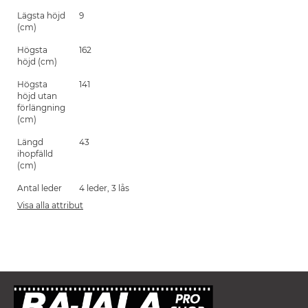
Lägsta höjd
9
(cm)
Högsta
162
höjd (cm)
Högsta
141
höjd utan
förlängning
(cm)
Längd
43
ihopfälld
(cm)
Antal leder
4 leder, 3 lås
Visa alla attribut