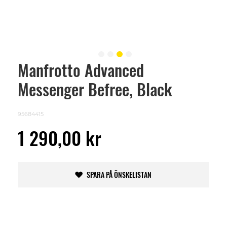
Manfrotto Advanced
Skip
to
Messenger Befree, Black
the
beginning
of
the
95684415
images
gallery
1 290,00 kr
SPARA PÅ ÖNSKELISTAN