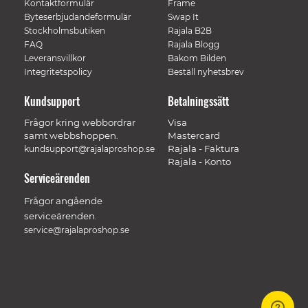
Kontaktformulär
Frame
Byteserbjudandeformulär
Swap It
Stockholmsbutiken
Rajala B2B
FAQ
Rajala Blogg
Leveransvillkor
Bakom Bilden
Integritetspolicy
Beställ nyhetsbrev
Kundsupport
Betalningssätt
Frågor kring webbordrar
Visa
samt webbshoppen.
Mastercard
Rajala - Faktura
kundsupport@rajalaproshop.se
Rajala - Konto
Serviceärenden
Frågor angående
serviceärenden.
service@rajalaproshop.se