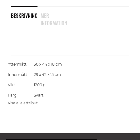
BESKRIVNING
MER
INFORMATION
Yttermått
30 x 44 x 18 cm
Innermått
29 x 42 x 15 cm
Vikt
1200 g
Färg
Svart
Visa alla attribut