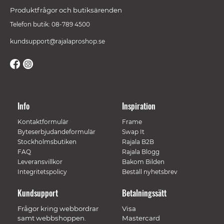
Produktfrågor och butiksärenden
Telefon butik: 08-789 4500
kundsupport@rajalaproshop.se
Info
Inspiration
Kontaktformulär
Frame
Byteserbjudandeformulär
Swap It
Stockholmsbutiken
Rajala B2B
FAQ
Rajala Blogg
Leveransvillkor
Bakom Bilden
Integritetspolicy
Beställ nyhetsbrev
Kundsupport
Betalningssätt
Frågor kring webbordrar
Visa
samt webbshoppen.
Mastercard