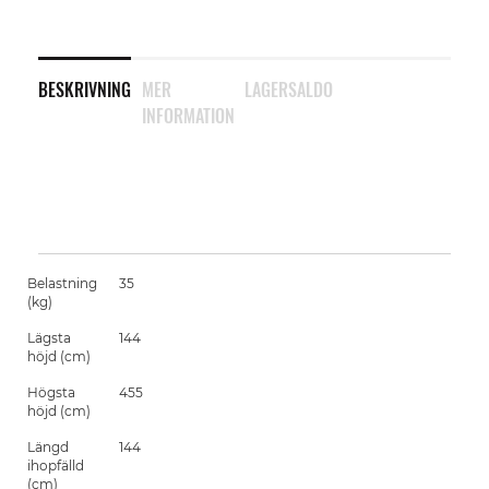
BESKRIVNING
MER
LAGERSALDO
INFORMATION
Belastning
35
(kg)
Lägsta
144
höjd (cm)
Högsta
455
höjd (cm)
Längd
144
ihopfälld
(cm)