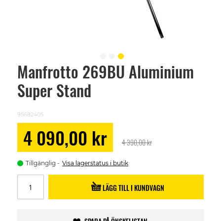
Manfrotto 269BU Aluminium
Skip
to
Super Stand
the
beginning
of
the
95682405
images
gallery
Special
4 090,00 kr
Price
4 390,00 kr
Tillgänglig
Visa lagerstatus i butik
LÄGG TILL I KUNDVAGN