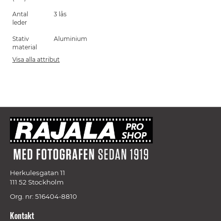
Antal
3 lås
leder
Stativ
Aluminium
material
Visa alla attribut
Herkulesgatan 11
111 52 Stockholm
Org. nr: 516404-8810
Kontakt