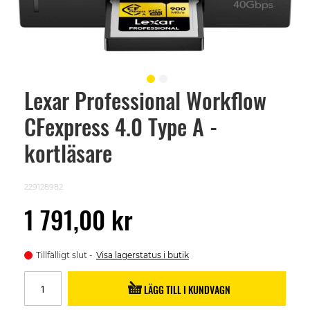
Lexar Professional Workflow
Skip
to
CFexpress 4.0 Type A -
the
beginning
of
kortläsare
the
images
gallery
229128982
1 791,00 kr
Tillfälligt slut
Visa lagerstatus i butik
LÄGG TILL I KUNDVAGN