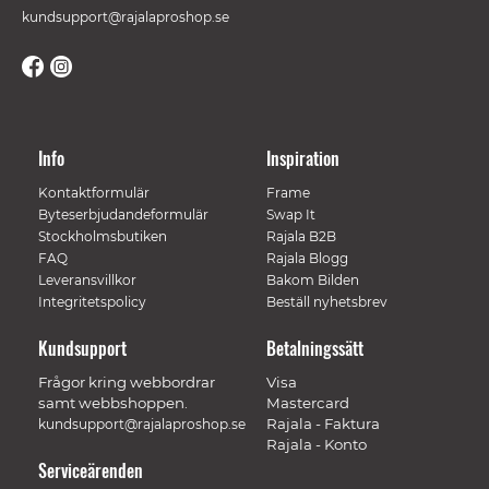
kundsupport@rajalaproshop.se
Info
Inspiration
Kontaktformulär
Frame
Byteserbjudandeformulär
Swap It
Stockholmsbutiken
Rajala B2B
FAQ
Rajala Blogg
Leveransvillkor
Bakom Bilden
Integritetspolicy
Beställ nyhetsbrev
Kundsupport
Betalningssätt
Frågor kring webbordrar
Visa
samt webbshoppen.
Mastercard
Rajala - Faktura
kundsupport@rajalaproshop.se
Rajala - Konto
Serviceärenden