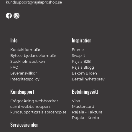
kundsupport@rajalaproshop.se
Info
Inspiration
Kontaktformulär
Frame
Byteserbjudandeformulär
Swap It
Stockholmsbutiken
Rajala B2B
FAQ
Rajala Blogg
Leveransvillkor
Bakom Bilden
Integritetspolicy
Beställ nyhetsbrev
Kundsupport
Betalningssätt
Frågor kring webbordrar
Visa
samt webbshoppen.
Mastercard
Rajala - Faktura
kundsupport@rajalaproshop.se
Rajala - Konto
Serviceärenden