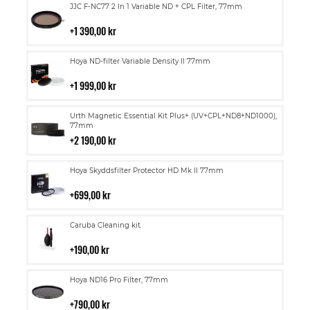
Lägg
JJC F-NC77 2 In 1 Variable ND + CPL Filter, 77mm
till
i
1 390,00 kr
kundvagn
Lägg
Hoya ND-filter Variable Density II 77mm
till
i
1 999,00 kr
kundvagn
Lägg
Urth Magnetic Essential Kit Plus+ (UV+CPL+ND8+ND1000),
till
77mm
i
2 190,00 kr
kundvagn
Lägg
Hoya Skyddsfilter Protector HD Mk II 77mm
till
i
699,00 kr
kundvagn
Lägg
Caruba Cleaning kit
till
i
190,00 kr
kundvagn
Lägg
Hoya ND16 Pro Filter, 77mm
till
i
790,00 kr