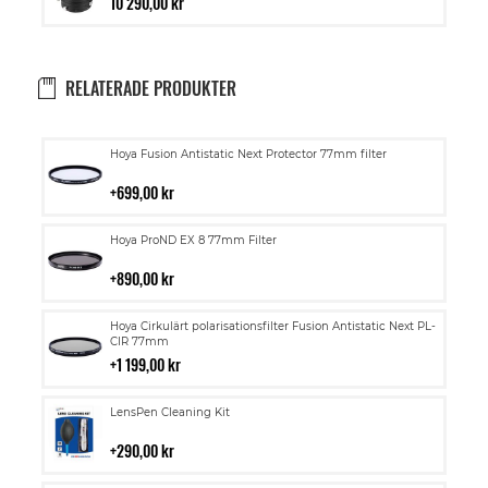
10 290,00 kr
RELATERADE PRODUKTER
Lägg
Hoya Fusion Antistatic Next Protector 77mm filter
till
i
699,00 kr
kundvagn
Lägg
Hoya ProND EX 8 77mm Filter
till
i
890,00 kr
kundvagn
Lägg
Hoya Cirkulärt polarisationsfilter Fusion Antistatic Next PL-
till
CIR 77mm
i
1 199,00 kr
kundvagn
Lägg
LensPen Cleaning Kit
till
i
290,00 kr
kundvagn