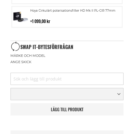
kundvagn
Lägg
Hoya Cirkulärt polarisationsfilter HD Mk II PL-CIR 77mm
till
i
1 099,00 kr
kundvagn
SWAP IT-BYTESFÖRFRÅGAN
MÄRKE OCH MODEL
ANGE SKICK
LÄGG TILL PRODUKT