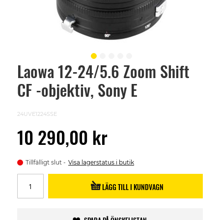
Laowa 12-24/5.6 Zoom Shift
Skip
to
CF -objektiv, Sony E
the
beginning
of
the
24UVE1224SSE
images
gallery
10 290,00 kr
Tillfälligt slut
Visa lagerstatus i butik
LÄGG TILL I KUNDVAGN