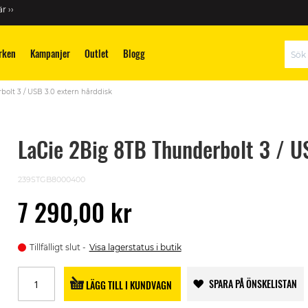
r ››
rken
Kampanjer
Outlet
Blogg
Sök
olt 3 / USB 3.0 extern hårddisk
LaCie 2Big 8TB Thunderbolt 3 / U
239STGB8000400
7 290,00 kr
Tillfälligt slut
Visa lagerstatus i butik
SPARA PÅ ÖNSKELISTAN
LÄGG TILL I KUNDVAGN