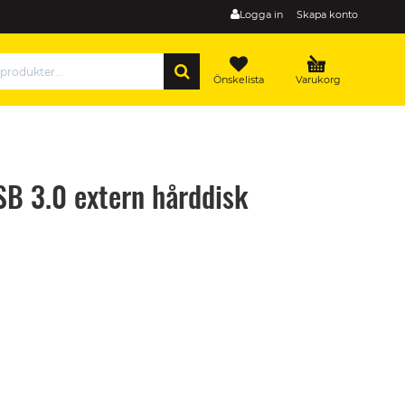
Logga in
Skapa konto
SÖK
Önskelista
Varukorg
SB 3.0 extern hårddisk