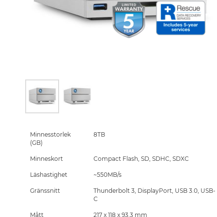
Skip
to
the
Minnesstorlek
8TB
beginning
(GB)
of
Minneskort
Compact Flash, SD, SDHC, SDXC
the
images
Läshastighet
~550MB/s
gallery
Gränssnitt
Thunderbolt 3, DisplayPort, USB 3.0, USB-
C
Mått
217 x 118 x 93.3 mm