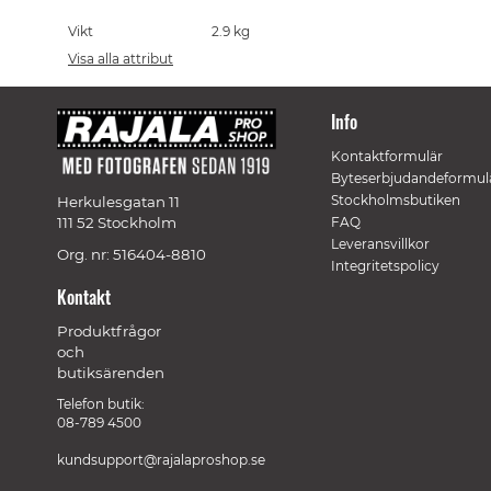
Vikt
2.9 kg
Visa alla attribut
Info
Kontaktformulär
Byteserbjudandeformul
Stockholmsbutiken
Herkulesgatan 11
111 52 Stockholm
FAQ
Leveransvillkor
Org. nr: 516404-8810
Integritetspolicy
Kontakt
Produktfrågor
och
butiksärenden
Telefon butik:
08-789 4500
kundsupport@rajalaproshop.se