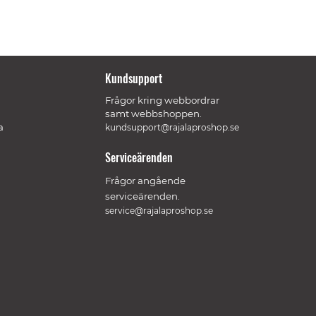
Kundsupport
Frågor kring webbordrar
samt webbshoppen.
a
kundsupport@rajalaproshop.se
Serviceärenden
Frågor angående
serviceärenden.
service@rajalaproshop.se