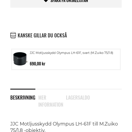
SPARA PÅ ÖNSKELISTAN
KANSKE GILLAR DU OCKSÅ
JJC Motljusskydd Olympus LH-61F, svart (M.Zuiko 75/1.8)
690,00 kr
BESKRIVNING
MER
LAGERSALDO
INFORMATION
JJC Motljusskydd Olympus LH-61F till M.Zuiko
75/1.8 -objektiv.