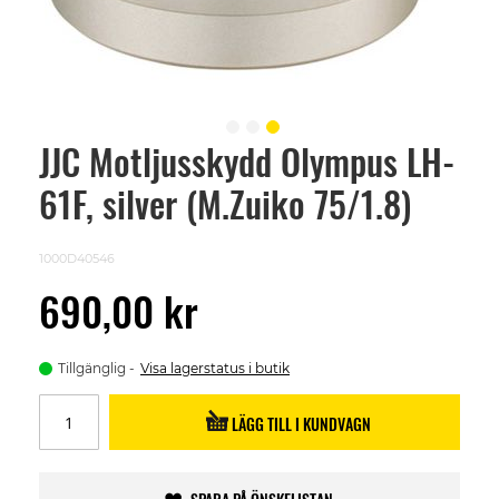
JJC Motljusskydd Olympus LH-
Skip
to
61F, silver (M.Zuiko 75/1.8)
the
beginning
of
the
1000D40546
images
gallery
690,00 kr
Tillgänglig
Visa lagerstatus i butik
LÄGG TILL I KUNDVAGN