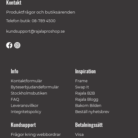
Kontakt
Produktfrågor och butiksärenden
Telefon butik: 08-789 4500
kundsupport@rajalaproshop.se
Info
Inspiration
Kontaktformulär
Frame
Byteserbjudandeformulär
Swap It
Stockholmsbutiken
Rajala B2B
FAQ
Rajala Blogg
Leveransvillkor
Bakom Bilden
Integritetspolicy
Beställ nyhetsbrev
Kundsupport
Betalningssätt
Frågor kring webbordrar
Visa