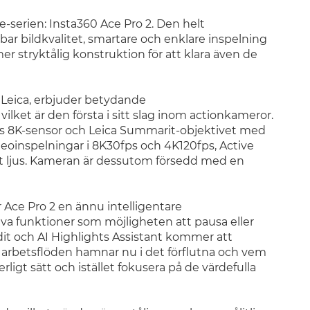
ce-serien: Insta360 Ace Pro 2. Den helt
r bildkvalitet, smartare och enklare inspelning
r stryktålig konstruktion för att klara även de
 Leica, erbjuder betydande
lket är den första i sitt slag inom actionkameror.
-tums 8K-sensor och Leica Summarit-objektivet med
ideoinspelningar i 8K30fps och 4K120fps, Active
t ljus. Kameran är dessutom försedd med en
 Ace Pro 2 en ännu intelligentare
iva funktioner som möjligheten att pausa eller
dit och AI Highlights Assistant kommer att
e arbetsflöden hamnar nu i det förflutna och vem
ligt sätt och istället fokusera på de värdefulla