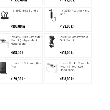
Lägg
Lägg
Insta360 Bike Bundle
Insta360 Floating Hand
till
till
Grip
i
i
kundvagn
kundvagn
990,00 kr
199,00 kr
Lägg
Lägg
Insta360 Bike Computer
Insta360 Motorcycle U-
till
till
Mount (Independent
Bolt Mount
Handlebars)
i
i
kundvagn
kundvagn
518,00 kr
518,00 kr
Lägg
Lägg
Insta360 USB Cover (Ace
Insta360 Bike Computer
till
till
Pro)
Mount (Integrated
Handlebars)
i
i
kundvagn
kundvagn
169,00 kr
518,00 kr