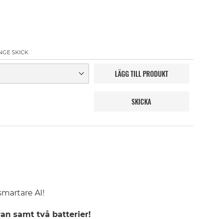
NGE SKICK
LÄGG TILL PRODUKT
SKICKA
smartare AI!
an samt två batterier!