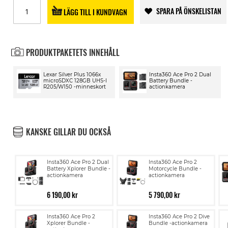
SPARA PÅ ÖNSKELISTAN
LÄGG TILL I KUNDVAGN
PRODUKTPAKETETS INNEHÅLL
Lexar Silver Plus 1066x
Insta360 Ace Pro 2 Dual
microSDXC 128GB UHS-I
Battery Bundle -
R205/W150 -minneskort
actionkamera
KANSKE GILLAR DU OCKSÅ
Insta360 Ace Pro 2 Dual
Insta360 Ace Pro 2
Battery Xplorer Bundle -
Motorcycle Bundle -
actionkamera
actionkamera
6 190,00 kr
5 790,00 kr
Insta360 Ace Pro 2
Insta360 Ace Pro 2 Dive
Xplorer Bundle -
Bundle -actionkamera