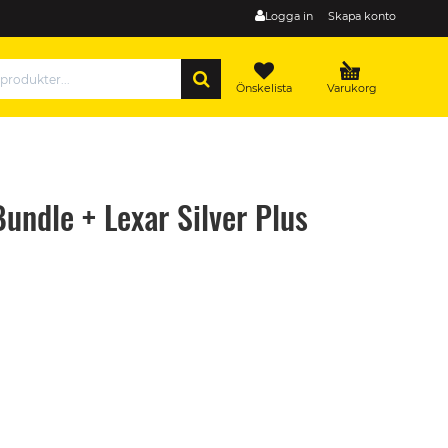
Logga in
Skapa konto
SÖK
Önskelista
Varukorg
undle + Lexar Silver Plus