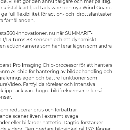
nde, vilket gör den ännu tåligare och mer pålitlig.
 kristallklart ljud tack vare den nya Wind Guard-
e full flexibilitet för action- och idrottsfantaster
ra förhållanden.
Insta360-innovationer, nu när SUMMARIT-
nya 1/1,3-tums 8K-sensorn och ett dynamiskt
ll en actionkamera som hanterar lägen som andra
parat Pro Imaging Chip-processor för att hantera
5nm AI-chip för hantering av bildbehandling och
graferingslägen och bättre funktioner som
eVideo. Fartfyllda rörelser och intensiva
lipp tack vare högre bildfrekvenser, eller så
nser.
om reducerar brus och förbättrar
evande scener även i extremt svaga
r eller bilfärder nattetid. Dagtid förstärker
e videor. Den bredare bildvinkel på 157° fångar