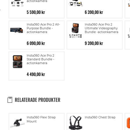
actionkamera
,
5 590,00 kr
6 390,00 kr
Insta360 Ace Pro 2 All-
Insta360 Ace Pro 2
Purpose Bundle -
Ultimate Videography
actionkamera
Bundle -actionkamera
6 090,00 kr
9 390,00 kr
Insta360 Ace Pro 2
Standard Bundle -
actionkamera
4 490,00 kr
RELATERADE PRODUKTER
Lägg
Lägg
Insta360 Flexi Strap
Insta360 Chest Strap
till
till
Mount
i
i