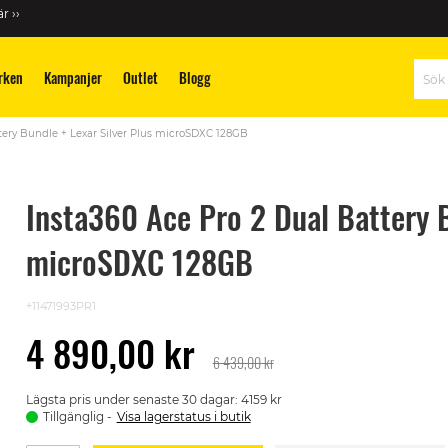
r ››
rken
Kampanjer
Outlet
Blogg
Sök
tery Bundle + Lexar Silver Plus microSDXC 128GB
Insta360 Ace Pro 2 Dual Battery B
microSDXC 128GB
+11471993PR1
4 890,00 kr
6 439,00 kr
Lägsta pris under senaste 30 dagar: 4159 kr
Tillgänglig
Visa lagerstatus i butik