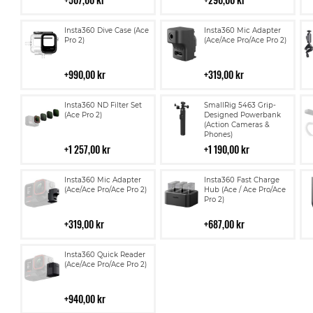
Lägg
Lägg
Insta360 Dive Case (Ace
Insta360 Mic Adapter
till
till
Pro 2)
(Ace/Ace Pro/Ace Pro 2)
i
i
kundvagn
kundvagn
990,00 kr
319,00 kr
Lägg
Lägg
Insta360 ND Filter Set
SmallRig 5463 Grip-
till
till
(Ace Pro 2)
Designed Powerbank
(Action Cameras &
i
i
Phones)
kundvagn
kundvagn
1 257,00 kr
1 190,00 kr
Lägg
Lägg
Insta360 Mic Adapter
Insta360 Fast Charge
till
till
(Ace/Ace Pro/Ace Pro 2)
Hub (Ace / Ace Pro/Ace
Pro 2)
i
i
kundvagn
kundvagn
319,00 kr
687,00 kr
Lägg
Insta360 Quick Reader
till
(Ace/Ace Pro/Ace Pro 2)
i
kundvagn
940,00 kr