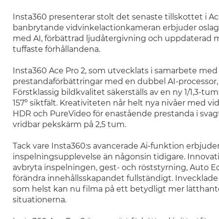
Insta360 presenterar stolt det senaste tillskottet i A
banbrytande vidvinkelactionkameran erbjuder oslagba
med AI, förbättrad ljudåtergivning och uppdaterad me
tuffaste förhållandena.
Insta360 Ace Pro 2, som utvecklats i samarbete med
prestandaförbättringar med en dubbel AI-processor, vi
Förstklassig bildkvalitet säkerställs av en ny 1/1,3
157º siktfält. Kreativiteten når helt nya nivåer med v
HDR och PureVideo för enastående prestanda i svag
vridbar pekskärm på 2,5 tum.
Tack vare Insta360:s avancerade Ai-funktion erbjuder
inspelningsupplevelse än någonsin tidigare. Innovat
avbryta inspelningen, gest- och röststyrning, Auto E
förändra innehållsskapandet fullständigt. Invecklad
som helst kan nu filma på ett betydligt mer lätthanter
situationerna.