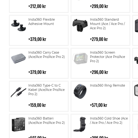
kundvagn
kundvagn
212,00 kr
299,00 kr
Lägg
Lägg
Insta360 Flexible
Insta360 Standard
till
till
Adhesive Mount
Mount (Ace / Ace Pro /
Ace Pro 2)
i
i
kundvagn
kundvagn
379,00 kr
279,00 kr
Lägg
Lägg
Insta360 Carry Case
Insta360 Screen
till
till
(Ace/Ace Pro/Ace Pro 2)
Protector (Ace Pro/Ace
Pro 2)
i
i
kundvagn
kundvagn
379,00 kr
296,00 kr
Lägg
Lägg
Insta360 Type-C to C
Insta360 Ring Remote
till
till
Kabel (Ace/Ace Pro/Ace
Pro 2)
i
i
kundvagn
kundvagn
159,00 kr
571,00 kr
Lägg
Lägg
Insta360 Batteri
Insta360 Cold Shoe (Ace
till
till
(Ace/Ace Pro/Ace Pro 2)
/ Ace Pro / Ace Pro 2)
i
i
kundvagn
kundvagn
507,00 kr
296,00 kr