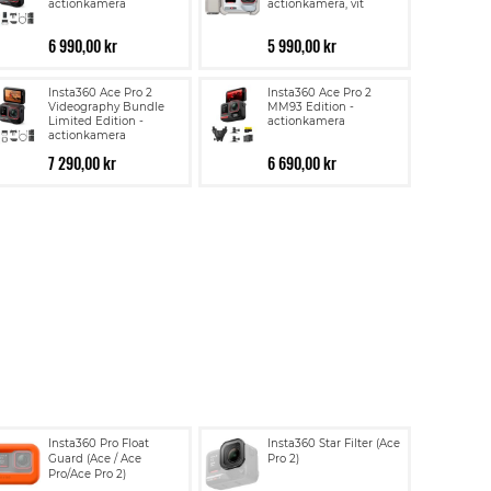
actionkamera
actionkamera, vit
6 990,00 kr
5 990,00 kr
Insta360 Ace Pro 2
Insta360 Ace Pro 2
Videography Bundle
MM93 Edition -
Limited Edition -
actionkamera
actionkamera
7 290,00 kr
6 690,00 kr
Lägg
Lägg
Insta360 Pro Float
Insta360 Star Filter (Ace
till
till
Guard (Ace / Ace
Pro 2)
Pro/Ace Pro 2)
i
i