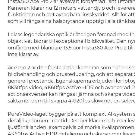
Insta360 Ace Pro 2 är avsevärt förbättrad i sitt utföra
Kameran klarar nu 12 meters vattendjup och levererar
funktionen och det avtagbara linsskyddet. Allt för att g
som vill fånga sina halsbrytande upptåg i alla tänkba
Leicas legendariska optik är återigen förenad med 
objektivet bidrar till exceptionell bildkvalitet. Den 
omfång med bländare 13,5 gör Insta360 Ace Pro 2 ti
inte klarar av.
Ace Pro 2 är den första actionkameran som har en se
bildbehandling och brusreducering, och ett separat 
generell prestanda. Egenskaperna erbjuder fler foto
8K30fps video, 4K60fps Active HDR och avancerad Pur
actionsekvenser kan fångas i jämna och skarpa videok
sakta ner dem till skarpa 4K120fps slowmotion-sekve
PureVideo-läget bygger på ett komplext AI-system s
detaljrikedomen i realtid. Det ger klarare och mer l
ljusförhållanden, exempelvis på mörka kvällspromenade
4K60fps Active HDR detaljerna och skapar mer levand