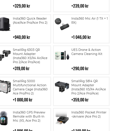
kundvagn
kundvagn
329,00 kr
239,00 kr
Lägg
Lägg
Insta360 Quick Reader
Insta360 Mic Air (1 TX + 1
till
till
(Ace/Ace Pro/Ace Pro 2)
RX)
i
i
kundvagn
kundvagn
940,00 kr
1 046,00 kr
Lägg
Lägg
SmallRig 6303 QR
UES Drone & Action
till
till
Mount Adapter
Camera Cleaning Kit
(Insta360 X5/X4 Air/Ace
i
i
Pro 2/Ace Pro/Ace)
kundvagn
kundvagn
319,00 kr
290,00 kr
Lägg
Lägg
SmallRig 5000
SmallRig 5814 QR
till
till
Multifunctional Action
Mount Adapter
Camera Cage (Insta360
(Insta360 X5/X4 Air/Ace
i
i
Ace Pro/Pro 2)
Pro 2/Ace Pro/Ace)
kundvagn
kundvagn
1 000,00 kr
359,00 kr
Lägg
Lägg
Insta360 GPS Preview
Insta360 Pocket Printer
till
till
Remote with Built-In
-skrivare (Ace Pro 2)
Mic (X5, Ace Pro 2)
i
i
kundvagn
kundvagn
1 996,00 kr
1 149,00 kr