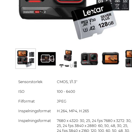
Skip
to
the
Sensorstorlek
CMOS, 1/1.3"
beginning
ISO
100 - 6400
of
the
Filformat
JPEG
images
gallery
Inspelningsformat
H.264, MP4, H.265
Inspelningsformat
7680 x 4320: 30, 25, 24 fps 7680 x 3272: 30,
25, 24 fps 3840 x 2880: 60, 50, 48, 30, 25,
24 fps 3840 x 2160: 120, 100, 60, 50, 48, 30,