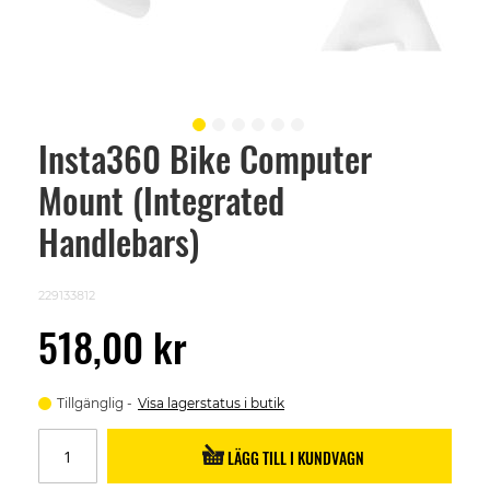
Insta360 Bike Computer
Skip
to
Mount (Integrated
the
beginning
of
Handlebars)
the
images
gallery
229133812
518,00 kr
Tillgänglig
Visa lagerstatus i butik
LÄGG TILL I KUNDVAGN