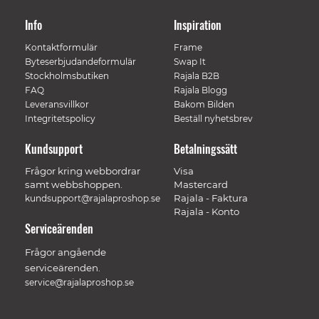
Info
Inspiration
Kontaktformulär
Frame
Byteserbjudandeformulär
Swap It
Stockholmsbutiken
Rajala B2B
FAQ
Rajala Blogg
Leveransvillkor
Bakom Bilden
Integritetspolicy
Beställ nyhetsbrev
Kundsupport
Betalningssätt
Frågor kring webbordrar
Visa
samt webbshoppen.
Mastercard
Rajala - Faktura
kundsupport@rajalaproshop.se
Rajala - Konto
Serviceärenden
Frågor angående
serviceärenden.
service@rajalaproshop.se