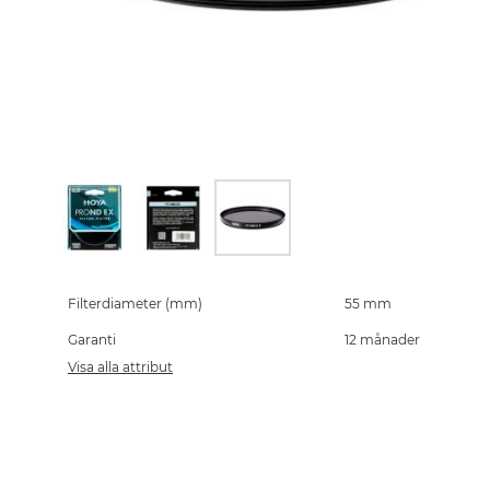
Skip
to
the
Filterdiameter (mm)
55 mm
beginning
Garanti
12 månader
of
the
Visa alla attribut
images
gallery