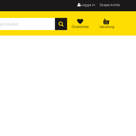
Logga in
Skapa konto
SÖK
Önskelista
Varukorg