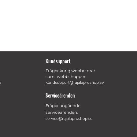
Kundsupport
Frågor kring webbordrar
samt webbshoppen.
a
kundsupport@rajalaproshop.se
Serviceärenden
Frågor angående
serviceärenden.
service@rajalaproshop.se