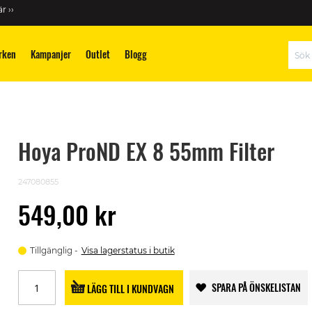
r ››
rken
Kampanjer
Outlet
Blogg
Sök
Hoya ProND EX 8 55mm Filter
247080855
549,00 kr
Tillgänglig
Visa lagerstatus i butik
SPARA PÅ ÖNSKELISTAN
LÄGG TILL I KUNDVAGN