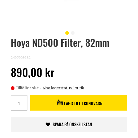
Hoya ND500 Filter, 82mm
Skip
to
the
beginning
2470705982
of
the
890,00 kr
images
gallery
Tillfälligt slut
Visa lagerstatus i butik
LÄGG TILL I KUNDVAGN
SPARA PÅ ÖNSKELISTAN