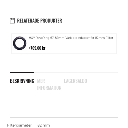
RELATERADE PRODUKTER
Lägg
H&Y RevoRing 67-82mm Variable Adapter for 82mm Filter
till
i
709,00 kr
kundvagn
BESKRIVNING
MER
LAGERSALDO
INFORMATION
Filterdiameter
82 mm