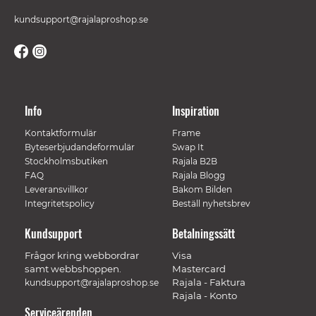
kundsupport@rajalaproshop.se
Info
Inspiration
Kontaktformulär
Frame
Byteserbjudandeformulär
Swap It
Stockholmsbutiken
Rajala B2B
FAQ
Rajala Blogg
Leveransvillkor
Bakom Bilden
Integritetspolicy
Beställ nyhetsbrev
Kundsupport
Betalningssätt
Frågor kring webbordrar
Visa
samt webbshoppen.
Mastercard
Rajala - Faktura
kundsupport@rajalaproshop.se
Rajala - Konto
Serviceärenden