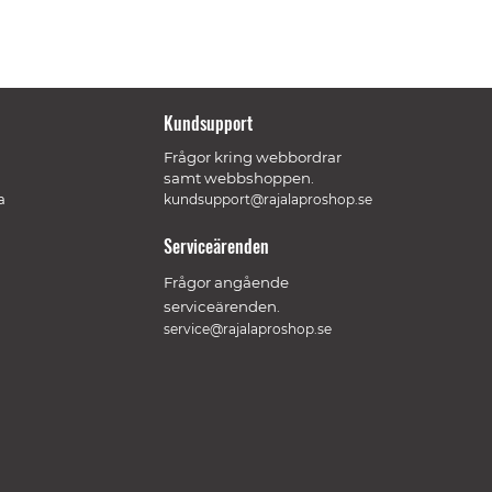
Kundsupport
Frågor kring webbordrar
samt webbshoppen.
a
kundsupport@rajalaproshop.se
Serviceärenden
Frågor angående
serviceärenden.
service@rajalaproshop.se