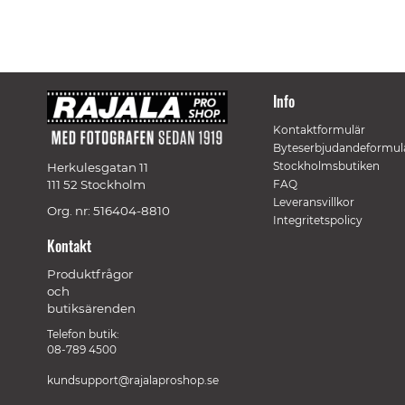
Info
Kontaktformulär
Byteserbjudandeformul
Stockholmsbutiken
Herkulesgatan 11
111 52 Stockholm
FAQ
Leveransvillkor
Org. nr: 516404-8810
Integritetspolicy
Kontakt
Produktfrågor
och
butiksärenden
Telefon butik:
08-789 4500
kundsupport@rajalaproshop.se