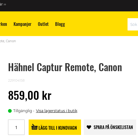
r ››
rken
Kampanjer
Outlet
Blogg
Sök
te, Canon
Hähnel Captur Remote, Canon
229104158
859,00 kr
Tillgänglig
Visa lagerstatus i butik
SPARA PÅ ÖNSKELISTAN
LÄGG TILL I KUNDVAGN