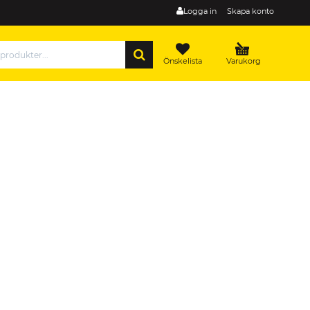
Logga in
Skapa konto
SÖK
Önskelista
Varukorg