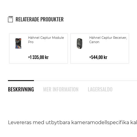
RELATERADE PRODUKTER
Lägg
Lägg
Hähnel Captur Module
Hähnel Captur Receiver,
till
till
Pro
Canon
i
i
kundvagn
kundvagn
1 335,00 kr
544,00 kr
BESKRIVNING
MER INFORMATION
LAGERSALDO
Levereras med utbytbara kameramodellspecifika kab