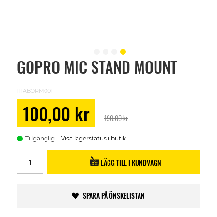
GOPRO MIC STAND MOUNT
Skip
to
the
beginning
111ABQRM001
of
the
Special
100,00 kr
images
Price
190,00 kr
gallery
Tillgänglig
Visa lagerstatus i butik
LÄGG TILL I KUNDVAGN
SPARA PÅ ÖNSKELISTAN