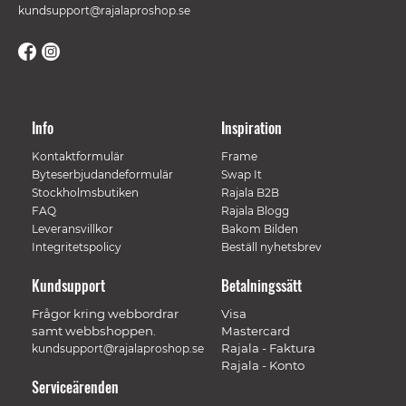
kundsupport@rajalaproshop.se
Info
Inspiration
Kontaktformulär
Frame
Byteserbjudandeformulär
Swap It
Stockholmsbutiken
Rajala B2B
FAQ
Rajala Blogg
Leveransvillkor
Bakom Bilden
Integritetspolicy
Beställ nyhetsbrev
Kundsupport
Betalningssätt
Frågor kring webbordrar
Visa
samt webbshoppen.
Mastercard
Rajala - Faktura
kundsupport@rajalaproshop.se
Rajala - Konto
Serviceärenden