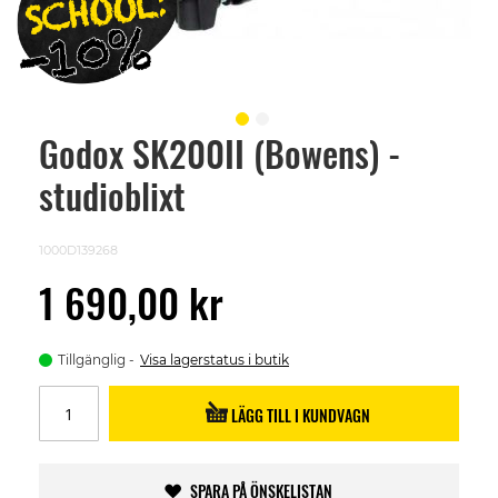
Godox SK200II (Bowens) -
Skip
to
studioblixt
the
beginning
of
the
1000D139268
images
gallery
1 690,00 kr
Tillgänglig
Visa lagerstatus i butik
LÄGG TILL I KUNDVAGN
SPARA PÅ ÖNSKELISTAN