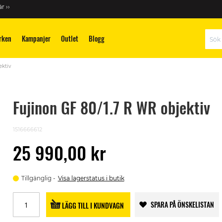
r ››
rken
Kampanjer
Outlet
Blogg
Sök
ektiv
Fujinon GF 80/1.7 R WR objektiv
1516666612
25 990,00 kr
Tillgänglig
Visa lagerstatus i butik
SPARA PÅ ÖNSKELISTAN
LÄGG TILL I KUNDVAGN