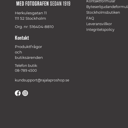
Kontaktformulär
Byteserbjudandeformul
Stockholmsbutiken
Herkulesgatan 11
111 52 Stockholm
FAQ
Leveransvillkor
Org. nr: 516404-8810
Integritetspolicy
Kontakt
Produktfrågor
och
butiksärenden
Telefon butik:
08-789 4500
kundsupport@rajalaproshop.se