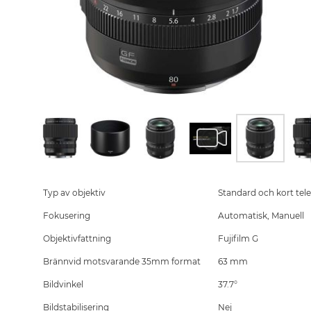
Skip
to
the
Typ av objektiv
Standard och kort tele
beginning
Fokusering
Automatisk, Manuell
of
the
Objektivfattning
Fujifilm G
images
gallery
Brännvid motsvarande 35mm format
63 mm
Bildvinkel
37.7°
Bildstabilisering
Nej