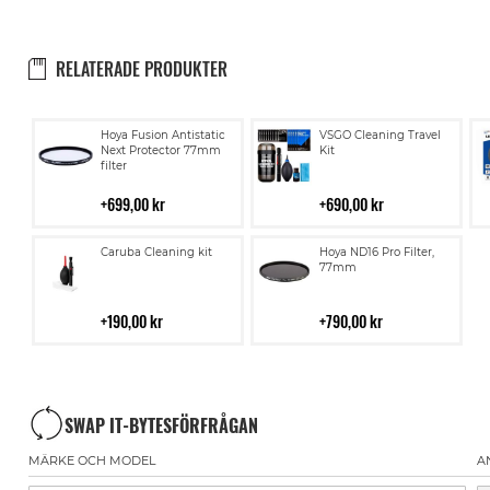
RELATERADE PRODUKTER
Lägg
Lägg
Hoya Fusion Antistatic
VSGO Cleaning Travel
till
till
Next Protector 77mm
Kit
filter
i
i
kundvagn
kundvagn
699,00 kr
690,00 kr
Lägg
Lägg
Caruba Cleaning kit
Hoya ND16 Pro Filter,
till
till
77mm
i
i
kundvagn
kundvagn
190,00 kr
790,00 kr
SWAP IT-BYTESFÖRFRÅGAN
MÄRKE OCH MODEL
A