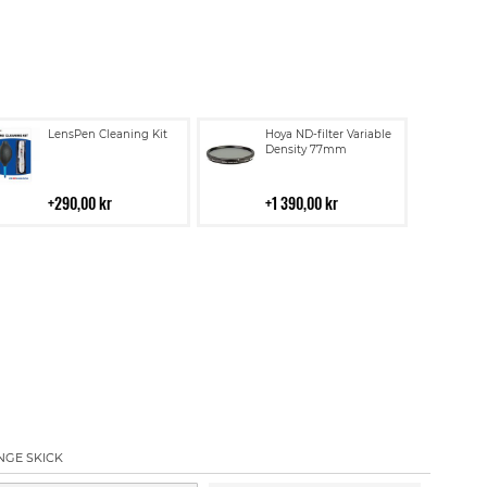
Lägg
Lägg
LensPen Cleaning Kit
Hoya ND-filter Variable
till
till
Density 77mm
i
i
kundvagn
kundvagn
290,00 kr
1 390,00 kr
NGE SKICK