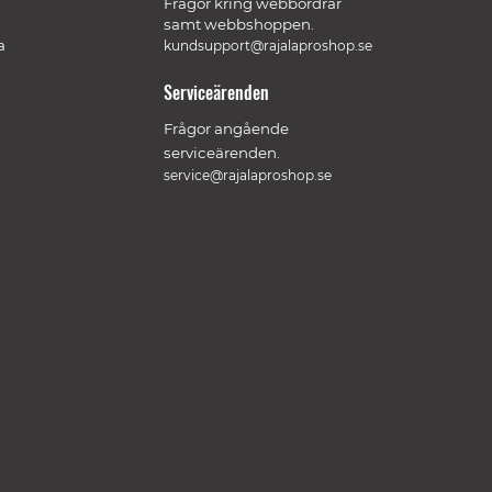
Frågor kring webbordrar
samt webbshoppen.
a
kundsupport@rajalaproshop.se
Serviceärenden
Frågor angående
serviceärenden.
service@rajalaproshop.se