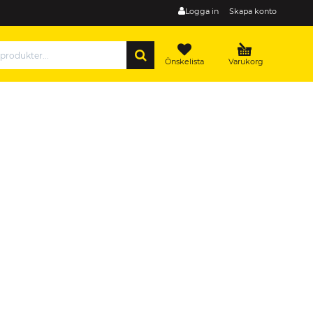
Logga in
Skapa konto
SÖK
Önskelista
Varukorg