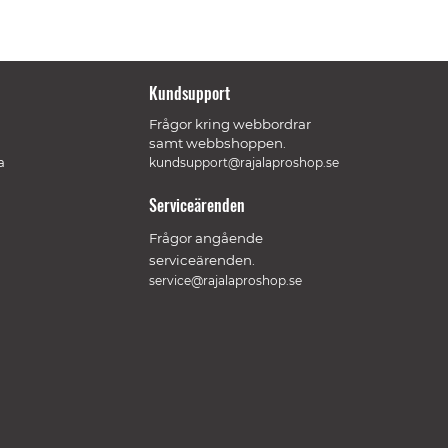
Kundsupport
Frågor kring webbordrar
samt webbshoppen.
a
kundsupport@rajalaproshop.se
Serviceärenden
Frågor angående
serviceärenden.
service@rajalaproshop.se