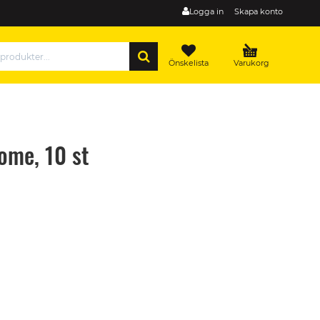
Logga in
Skapa konto
SÖK
Önskelista
Varukorg
ome, 10 st