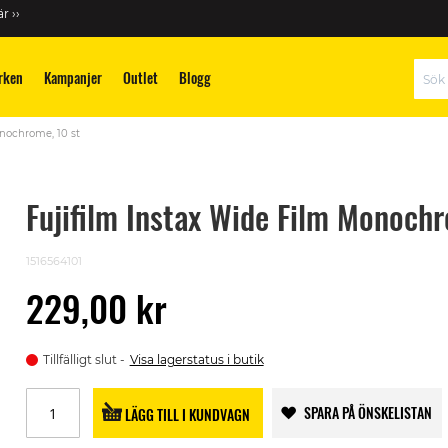
r ››
rken
Kampanjer
Outlet
Blogg
Sök
onochrome, 10 st
Fujifilm Instax Wide Film Monochr
1516564101
229,00 kr
Tillfälligt slut
Visa lagerstatus i butik
SPARA PÅ ÖNSKELISTAN
LÄGG TILL I KUNDVAGN