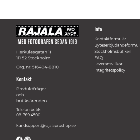
Info
Kontaktformulär
Byteserbjudandeformul
Stockholmsbutiken
Herkulesgatan 11
111 52 Stockholm
FAQ
Leveransvillkor
Org. nr: 516404-8810
Integritetspolicy
Kontakt
Produktfrågor
och
butiksärenden
Telefon butik:
08-789 4500
kundsupport@rajalaproshop.se