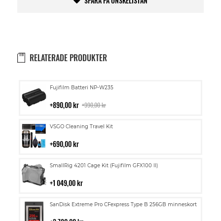
SPARA PÅ ÖNSKELISTAN
RELATERADE PRODUKTER
Lägg
Fujifilm Batteri NP-W235
till
i
890,00 kr
990,00 kr
kundvagn
Lägg
VSGO Cleaning Travel Kit
till
i
690,00 kr
kundvagn
Lägg
SmallRig 4201 Cage Kit (Fujifilm GFX100 II)
till
i
1 049,00 kr
kundvagn
Lägg
SanDisk Extreme Pro CFexpress Type B 256GB minneskort
till