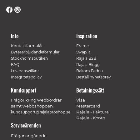
Info
Inspiration
Kontaktformulär
Frame
Byteserbjudandeformulär
Swap It
Stockholmsbutiken
Rajala B2B
FAQ
Rajala Blogg
Leveransvillkor
Bakom Bilden
Integritetspolicy
Beställ nyhetsbrev
Kundsupport
Betalningssätt
Frågor kring webbordrar
Visa
samt webbshoppen.
Mastercard
Rajala - Faktura
kundsupport@rajalaproshop.se
Rajala - Konto
Serviceärenden
Frågor angående