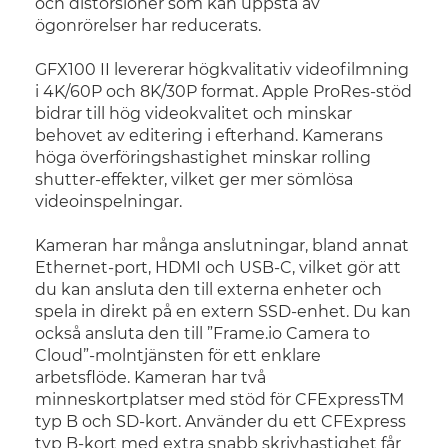
och distorsioner som kan uppstå av
ögonrörelser har reducerats.
GFX100 II levererar högkvalitativ videofilmning
i 4K/60P och 8K/30P format. Apple ProRes-stöd
bidrar till hög videokvalitet och minskar
behovet av editering i efterhand. Kamerans
höga överföringshastighet minskar rolling
shutter-effekter, vilket ger mer sömlösa
videoinspelningar.
Kameran har många anslutningar, bland annat
Ethernet-port, HDMI och USB-C, vilket gör att
du kan ansluta den till externa enheter och
spela in direkt på en extern SSD-enhet. Du kan
också ansluta den till ”Frame.io Camera to
Cloud”-molntjänsten för ett enklare
arbetsflöde. Kameran har två
minneskortplatser med stöd för CFExpressTM
typ B och SD-kort. Använder du ett CFExpress
typ B-kort med extra snabb skrivhastighet får