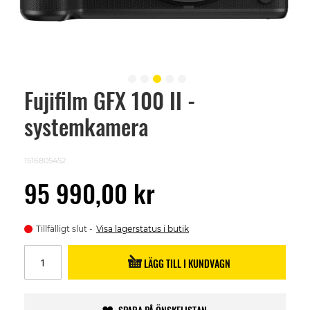
Fujifilm GFX 100 II -
Skip
to
systemkamera
the
beginning
of
the
1516805452
images
gallery
95 990,00 kr
Tillfälligt slut
Visa lagerstatus i butik
LÄGG TILL I KUNDVAGN