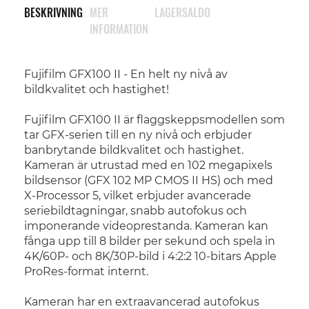
BESKRIVNING
MER
LAGERSALDO
INFORMATION
Fujifilm GFX100 II - En helt ny nivå av
bildkvalitet och hastighet!
Fujifilm GFX100 II är flaggskeppsmodellen som
tar GFX-serien till en ny nivå och erbjuder
banbrytande bildkvalitet och hastighet.
Kameran är utrustad med en 102 megapixels
bildsensor (GFX 102 MP CMOS II HS) och med
X-Processor 5, vilket erbjuder avancerade
seriebildtagningar, snabb autofokus och
imponerande videoprestanda. Kameran kan
fånga upp till 8 bilder per sekund och spela in
4K/60P- och 8K/30P-bild i 4:2:2 10-bitars Apple
ProRes-format internt.
Kameran har en extraavancerad autofokus