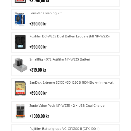
i
3 790,00 kr
kundvagn
Lägg
LensPen Cleaning Kit
till
i
290,00 kr
kundvagn
Lägg
Fujifilm BC-W235 Dual Batteri Laddare (till NP-W235)
till
i
990,00 kr
kundvagn
Lägg
SmallRig 4072 Fujifilm NP-W235 Batteri
till
i
319,00 kr
kundvagn
Lägg
SanDisk Extreme SDXC V30 128GB 180MB/s -minneskort
till
i
690,00 kr
kundvagn
Lägg
Jupio Value Pack NP-W235 x 2 + USB Dual Charger
till
i
1 399,00 kr
kundvagn
Lägg
Fujifilm Batterigrepp VG-GFX100 II (GFX 100 II)