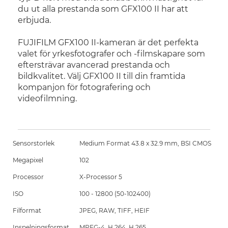
du ut alla prestanda som GFX100 II har att
erbjuda.
FUJIFILM GFX100 II-kameran är det perfekta
valet för yrkesfotografer och -filmskapare som
eftersträvar avancerad prestanda och
bildkvalitet. Välj GFX100 II till din framtida
kompanjon för fotografering och
videofilmning.
Sensorstorlek
Medium Format 43.8 x 32.9 mm, BSI CMOS
Megapixel
102
Processor
X-Processor 5
ISO
100 - 12800 (50-102400)
Filformat
JPEG, RAW, TIFF, HEIF
Inspelningsformat
MPEG-4, H.264, H.265