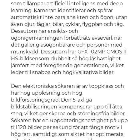
som tillämpar artificiell intelligens med deep
learning. Kameran identifierar och spårar
automatiskt inte bara ansikten och ögon, utan
även djur, fåglar, bilar, cyklar, flygplan och tåg.
Dessutom har ansikts- och
ögonigenkänningen förbättrats avsevärt när
det gäller glasögonbärare och personer med
munskydd. Dessutom har GFX 102MP CMOS II
HS-bildsensorn dubbelt så hög läshastighet
jämfört med föregående generationen, vilket
leder till snabba och högkvalitativa bilder.
Den elektroniska sökaren är av toppklass och
har hög upplösning och hög
bildförstoringsgrad. Den 5-axliga
bildstabiliseringen kompenserar upp till åtta
steg, vilket ger skarpa och störningsfria bilder.
Sökaren har en uppdateringshastighet på upp
till 120 bilder per sekund för att fånga motiv i
hög fart, samtidigt som siktet har optimerats