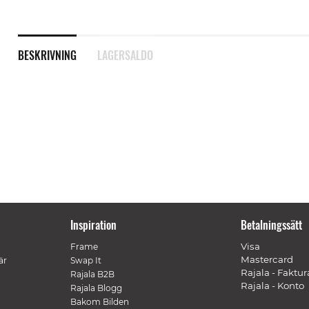
BESKRIVNING
LAGERSALDO
Inspiration
Betalningssätt
Visa
Frame
Mastercard
är
Swap It
Rajala - Faktur
Rajala B2B
Rajala - Konto
Rajala Blogg
Bakom Bilden