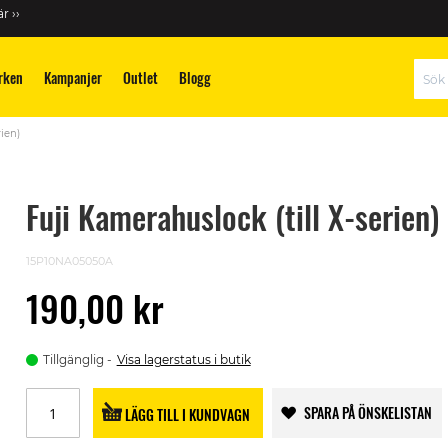
r ››
rken
Kampanjer
Outlet
Blogg
Sök
rien)
Fuji Kamerahuslock (till X-serien)
15P10NA05050A
190,00 kr
Tillgänglig
Visa lagerstatus i butik
SPARA PÅ ÖNSKELISTAN
LÄGG TILL I KUNDVAGN