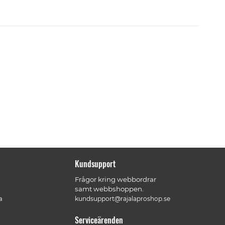
Kundsupport
Frågor kring webbordrar
samt webbshoppen.
a
kundsupport@rajalaproshop.se
Serviceärenden