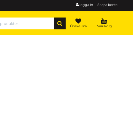
Logga in
Skapa konto
SÖK
Önskelista
Varukorg