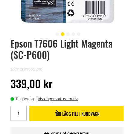
Epson T7606 Light Magenta
Skip
to
(SC-P600)
the
beginning
of
the
24871C13T76064010
images
gallery
339,00 kr
Tillgänglig
Visa lagerstatus i butik
LÄGG TILL I KUNDVAGN