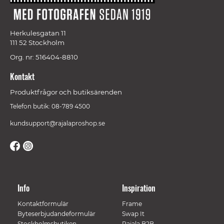
Herkulesgatan 11
111 52 Stockholm
Org. nr: 516404-8810
Kontakt
Produktfrågor och butiksärenden
Telefon butik: 08-789 4500
kundsupport@rajalaproshop.se
Info
Inspiration
Kontaktformulär
Frame
Byteserbjudandeformulär
Swap It
Stockholmsbutiken
Rajala B2B