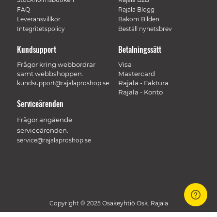
FAQ
Rajala Blogg
Leveransvillkor
Bakom Bilden
Integritetspolicy
Beställ nyhetsbrev
Kundsupport
Betalningssätt
Frågor kring webbordrar
Visa
samt webbshoppen.
Mastercard
Rajala - Faktura
kundsupport@rajalaproshop.se
Rajala - Konto
Serviceärenden
Frågor angående
serviceärenden.
service@rajalaproshop.se
Copyright © 2025 Osakeyhtiö Osk. Rajala
// Track a page view, by UPI