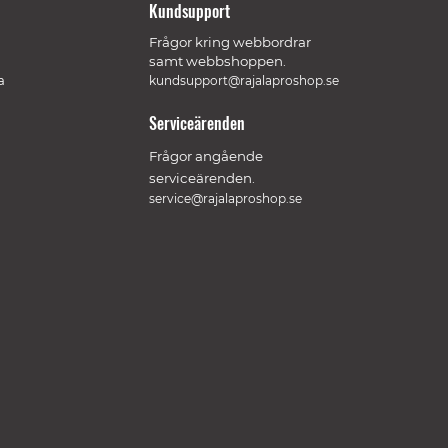
Kundsupport
Frågor kring webbordrar
samt webbshoppen.
a
kundsupport@rajalaproshop.se
Serviceärenden
Frågor angående
serviceärenden.
service@rajalaproshop.se