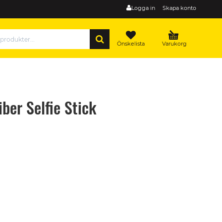
Logga in
Skapa konto
SÖK
Önskelista
Varukorg
ber Selfie Stick