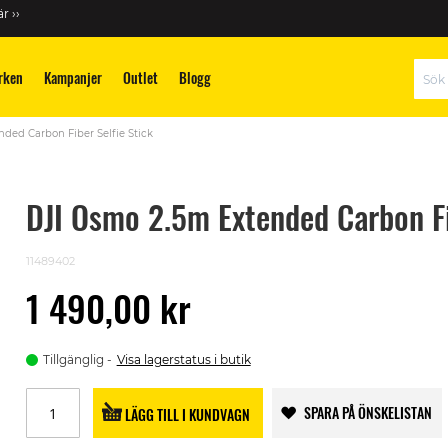
r ››
rken
Kampanjer
Outlet
Blogg
Sök
ded Carbon Fiber Selfie Stick
DJI Osmo 2.5m Extended Carbon Fi
11489402
1 490,00 kr
Tillgänglig
Visa lagerstatus i butik
SPARA PÅ ÖNSKELISTAN
LÄGG TILL I KUNDVAGN