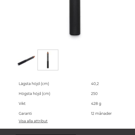
Skip
to
the
Lägsta höjd (cm)
40,2
beginning
Högsta höjd (cm)
250
of
the
Vikt
428 g
images
gallery
Garanti
12 månader
Visa alla attribut