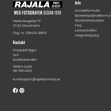
Info
Kontaktformulär
Byteserbjudandeformul
Stockholmsbutiken
Herkulesgatan 11
111 52 Stockholm
FAQ
Leveransvillkor
Org. nr: 516404-8810
Integritetspolicy
Kontakt
Produktfrågor
och
butiksärenden
Telefon butik:
08-789 4500
kundsupport@rajalaproshop.se