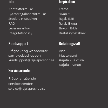
Info
Inspiration
Kontaktformulär
Frame
Byteserbjudandeformulär
Swap It
Stockholmsbutiken
Rajala B2B
FAQ
Rajala Blogg
Leveransvillkor
Bakom Bilden
Integritetspolicy
Beställ nyhetsbrev
Kundsupport
Betalningssätt
Frågor kring webbordrar
Visa
samt webbshoppen.
Mastercard
Rajala - Faktura
kundsupport@rajalaproshop.se
Rajala - Konto
Serviceärenden
Frågor angående
serviceärenden.
service@rajalaproshop.se