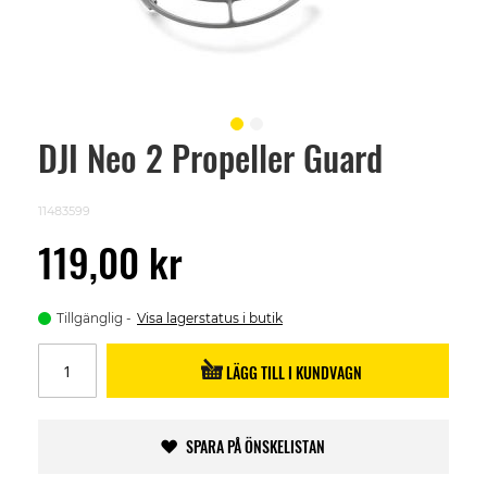
DJI Neo 2 Propeller Guard
Skip
to
the
beginning
11483599
of
the
119,00 kr
images
gallery
Tillgänglig
Visa lagerstatus i butik
LÄGG TILL I KUNDVAGN
SPARA PÅ ÖNSKELISTAN