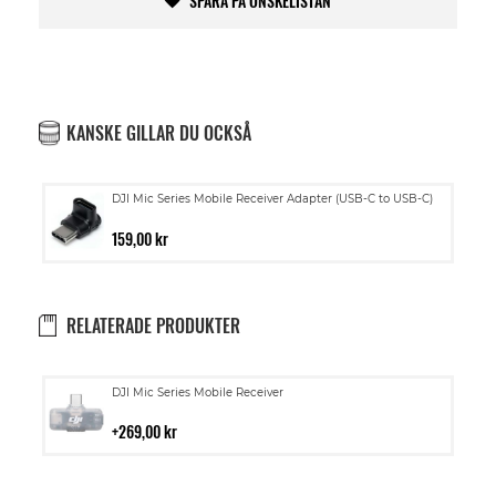
SPARA PÅ ÖNSKELISTAN
KANSKE GILLAR DU OCKSÅ
DJI Mic Series Mobile Receiver Adapter (USB-C to USB-C)
159,00 kr
RELATERADE PRODUKTER
Lägg
DJI Mic Series Mobile Receiver
till
i
269,00 kr
kundvagn