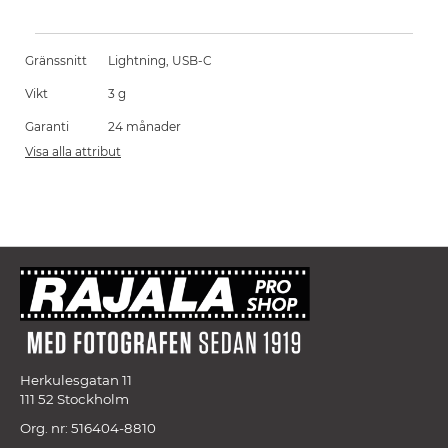
Gränssnitt
Lightning, USB-C
Vikt
3 g
Garanti
24 månader
Visa alla attribut
Herkulesgatan 11
111 52 Stockholm
Org. nr: 516404-8810