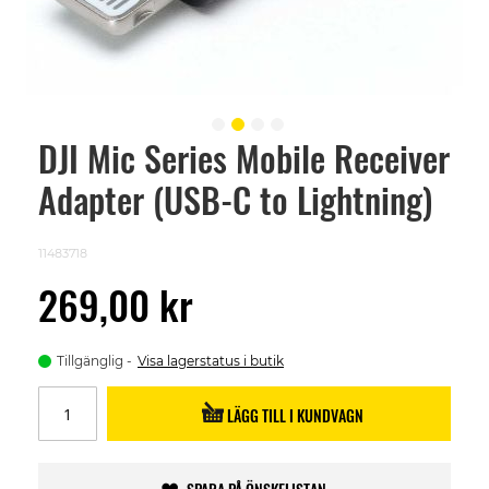
DJI Mic Series Mobile Receiver
Skip
to
Adapter (USB-C to Lightning)
the
beginning
of
the
11483718
images
gallery
269,00 kr
Tillgänglig
Visa lagerstatus i butik
LÄGG TILL I KUNDVAGN