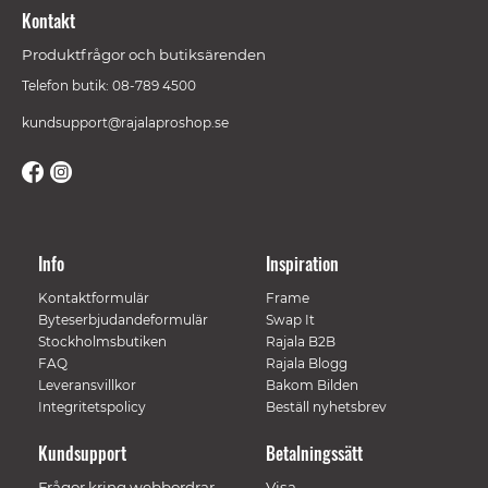
Kontakt
Produktfrågor och butiksärenden
Telefon butik: 08-789 4500
kundsupport@rajalaproshop.se
Info
Inspiration
Kontaktformulär
Frame
Byteserbjudandeformulär
Swap It
Stockholmsbutiken
Rajala B2B
FAQ
Rajala Blogg
Leveransvillkor
Bakom Bilden
Integritetspolicy
Beställ nyhetsbrev
Kundsupport
Betalningssätt
Frågor kring webbordrar
Visa