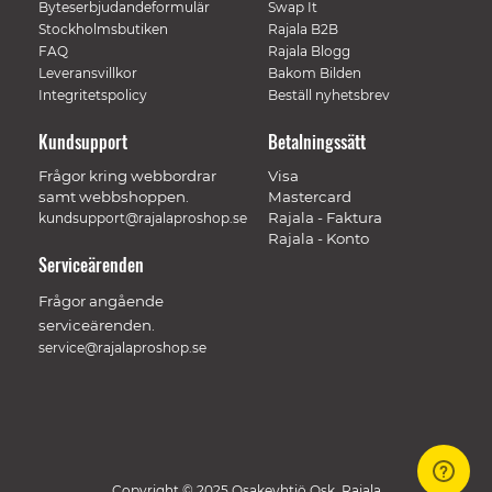
Byteserbjudandeformulär
Swap It
Stockholmsbutiken
Rajala B2B
FAQ
Rajala Blogg
Leveransvillkor
Bakom Bilden
Integritetspolicy
Beställ nyhetsbrev
Kundsupport
Betalningssätt
Frågor kring webbordrar
Visa
samt webbshoppen.
Mastercard
Rajala - Faktura
kundsupport@rajalaproshop.se
Rajala - Konto
Serviceärenden
Frågor angående
serviceärenden.
service@rajalaproshop.se
Copyright © 2025 Osakeyhtiö Osk. Rajala