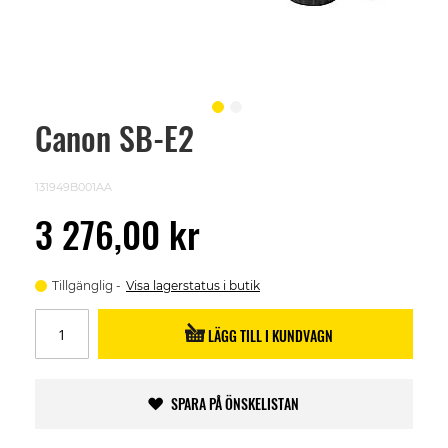
Canon SB-E2
Skip
to
the
beginning
131949B001AA
of
the
3 276,00 kr
images
gallery
Tillgänglig
Visa lagerstatus i butik
LÄGG TILL I KUNDVAGN
SPARA PÅ ÖNSKELISTAN