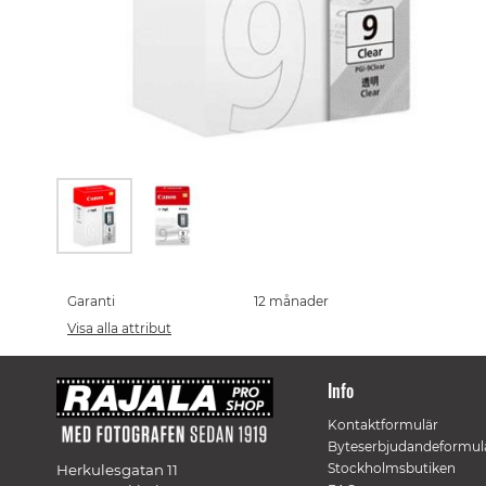
Skip
to
the
Garanti
12 månader
beginning
Visa alla attribut
of
the
images
Info
gallery
Kontaktformulär
Byteserbjudandeformul
Stockholmsbutiken
Herkulesgatan 11