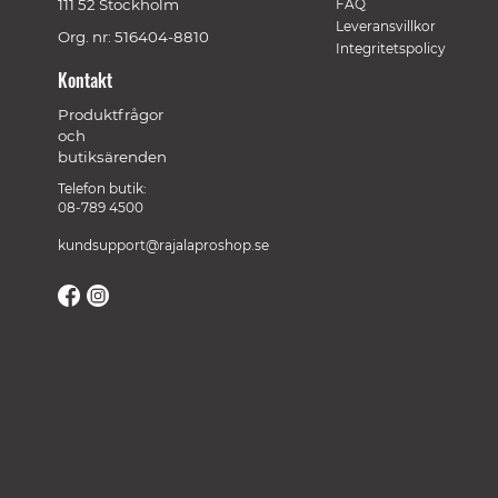
111 52 Stockholm
FAQ
Leveransvillkor
Org. nr: 516404-8810
Integritetspolicy
Kontakt
Produktfrågor
och
butiksärenden
Telefon butik:
08-789 4500
kundsupport@rajalaproshop.se