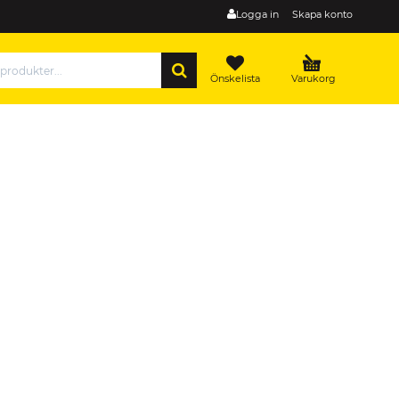
Logga in
Skapa konto
SÖK
Önskelista
Varukorg