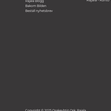
Rajala - Konto
Rajala Blogg
Bakom Bilden
Beställ nyhetsbrev
Copyright © 2025 Osakeyhtiö Osk. Rajala