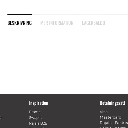
BESKRIVNING
MER INFORMATION
LAGERSALDO
Inspiration
Betalningssätt
Visa
Frame
Mastercard
är
Swap It
Rajala - Faktur
Rajala B2B