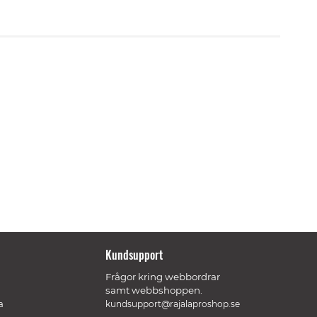
Kundsupport
Frågor kring webbordrar
samt webbshoppen.
a
kundsupport@rajalaproshop.se