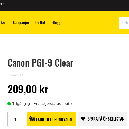
r ››
rken
Kampanjer
Outlet
Blogg
Sök
Canon PGI-9 Clear
132442B001
209,00 kr
Tillgänglig
Visa lagerstatus i butik
SPARA PÅ ÖNSKELISTAN
LÄGG TILL I KUNDVAGN