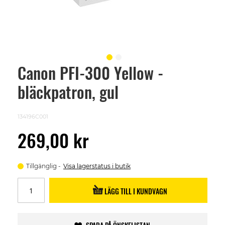
Canon PFI-300 Yellow -
Skip
to
bläckpatron, gul
the
beginning
of
the
134196C001
images
gallery
269,00 kr
Tillgänglig
Visa lagerstatus i butik
LÄGG TILL I KUNDVAGN