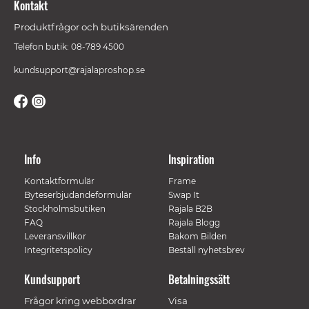
Kontakt
Produktfrågor och butiksärenden
Telefon butik: 08-789 4500
kundsupport@rajalaproshop.se
Info
Inspiration
Kontaktformulär
Frame
Byteserbjudandeformulär
Swap It
Stockholmsbutiken
Rajala B2B
FAQ
Rajala Blogg
Leveransvillkor
Bakom Bilden
Integritetspolicy
Beställ nyhetsbrev
Kundsupport
Betalningssätt
Frågor kring webbordrar
Visa