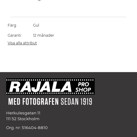
Färg
Gul
Garanti
12 månader
Visa alla attribut
Herkulesgatan 11
111 52 Stockholm
Org. nr: 516404-8810