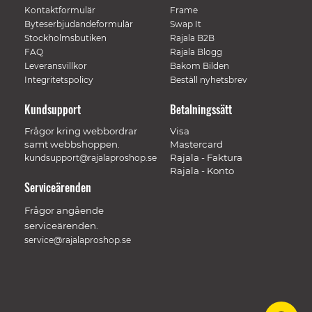
Kontaktformulär
Frame
Byteserbjudandeformulär
Swap It
Stockholmsbutiken
Rajala B2B
FAQ
Rajala Blogg
Leveransvillkor
Bakom Bilden
Integritetspolicy
Beställ nyhetsbrev
Kundsupport
Betalningssätt
Frågor kring webbordrar
Visa
samt webbshoppen.
Mastercard
Rajala - Faktura
kundsupport@rajalaproshop.se
Rajala - Konto
Serviceärenden
Frågor angående
serviceärenden.
service@rajalaproshop.se