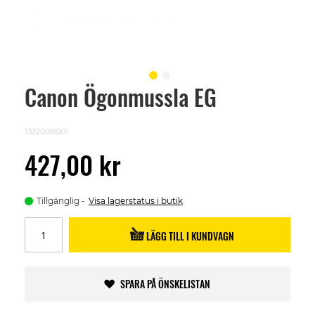
Canon Ögonmussla EG
Skip
to
the
beginning
132200B001
of
the
427,00 kr
images
gallery
Tillgänglig
Visa lagerstatus i butik
LÄGG TILL I KUNDVAGN
SPARA PÅ ÖNSKELISTAN