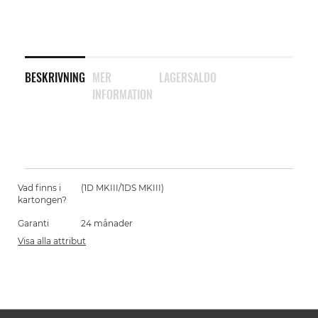
BESKRIVNING
MER
LAGERSALDO
INFORMATION
Vad finns i
(1D MKIII/1DS MKIII)
kartongen?
Garanti
24 månader
Visa alla attribut