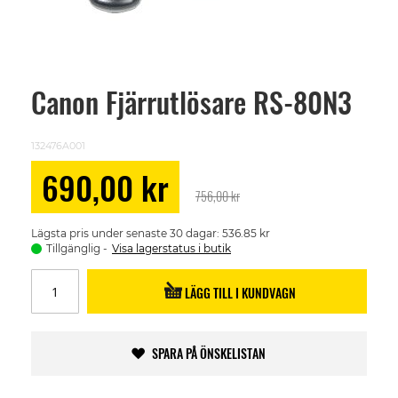
Canon Fjärrutlösare RS-80N3
Skip
to
the
beginning
132476A001
of
the
Special
690,00 kr
images
Price
756,00 kr
gallery
Lägsta pris under senaste 30 dagar: 536.85 kr
Tillgänglig
Visa lagerstatus i butik
LÄGG TILL I KUNDVAGN
SPARA PÅ ÖNSKELISTAN