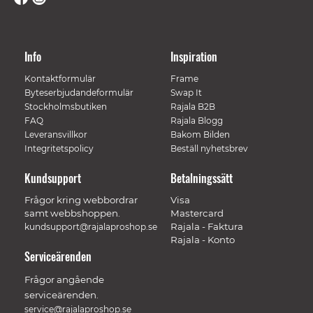
Info
Inspiration
Kontaktformulär
Frame
Byteserbjudandeformulär
Swap It
Stockholmsbutiken
Rajala B2B
FAQ
Rajala Blogg
Leveransvillkor
Bakom Bilden
Integritetspolicy
Beställ nyhetsbrev
Kundsupport
Betalningssätt
Frågor kring webbordrar
Visa
samt webbshoppen.
Mastercard
Rajala - Faktura
kundsupport@rajalaproshop.se
Rajala - Konto
Serviceärenden
Frågor angående
serviceärenden.
service@rajalaproshop.se