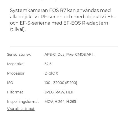
Systemkameran EOS R7 kan användas med
alla objektiv i RF-serien och med objektiv i EF-
och EF-S-serierna med EF-EOS R-adaptern
(tillval).
Sensorstorlek
APS-C, Dual Pixel CMOS AF II
Megapixel
32,5
Processor
DIGIC X
ISO
100 - 32000 (51200)
Filformat
JPEG, RAW, HEIF
Inspelningsformat
MOV, H.264, H.265
Visa alla attribut