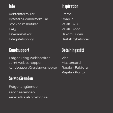
Info
Inspiration
Kontaktformulär
Frame
Byteserbjudandeformulär
Swap It
Stockholmsbutiken
Rajala B2B
FAQ
Rajala Blogg
Leveransvillkor
Bakom Bilden
Integritetspolicy
Beställ nyhetsbrev
Kundsupport
Betalningssätt
Frågor kring webbordrar
Visa
samt webbshoppen.
Mastercard
Rajala - Faktura
kundsupport@rajalaproshop.se
Rajala - Konto
Serviceärenden
Frågor angående
serviceärenden.
service@rajalaproshop.se