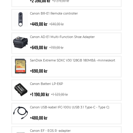
i
2 390,00 kr
3 276,00 kr
kundvagn
Lägg
Canon BR-E1 Remote controller
till
i
449,00 kr
646,00 kr
kundvagn
Lägg
Canon AD-E1 Multi-Function Shoe Adapter
till
i
649,00 kr
799,00 kr
kundvagn
Lägg
SanDisk Extreme SDXC V30 128GB 180MB/s -minneskort
till
i
690,00 kr
kundvagn
Lägg
Canon Batteri LP-E6P
till
i
1 190,00 kr
1 523,00 kr
kundvagn
Lägg
Canon USB-kabel IFC-100U (USB 3.1 Type-C - Type C)
till
i
480,00 kr
kundvagn
Lägg
Canon EF - EOS R -adapter