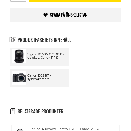
SPARA PÅ ÖNSKELISTAN
PRODUKTPAKETETS INNEHÅLL
Sigma 18-50/2.8 C DC DN -
objektiv, Canon RF-S
Canon EOS R7 -
systemkamera
RELATERADE PRODUKTER
Lägg
Caruba IR Remote Control CRC-6 (Canon RC-6)