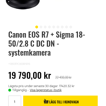
Canon EOS R7 + Sigma 18-
Skip
to
50/2.8 C DC DN -
the
beginning
of
systemkamera
the
images
gallery
+135137C003PR15
19 790,00 kr
22 490,00 kr
Lägsta pris under senaste 30 dagar: 17420.32 kr
Tillgänglig
Visa lagerstatus i butik
LÄGG TILL I KUNDVAGN