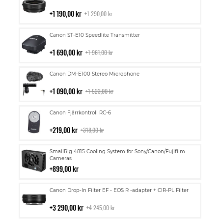
till
i
1 190,00 kr
1 290,00 kr
kundvagn
Lägg
Canon ST-E10 Speedlite Transmitter
till
i
1 690,00 kr
1 961,00 kr
kundvagn
Lägg
Canon DM-E100 Stereo Microphone
till
i
1 090,00 kr
1 523,00 kr
kundvagn
Lägg
Canon Fjärrkontroll RC-6
till
i
219,00 kr
318,00 kr
kundvagn
Lägg
SmallRig 4815 Cooling System for Sony/Canon/Fujifilm
till
Cameras
i
899,00 kr
kundvagn
Lägg
Canon Drop-In Filter EF - EOS R -adapter + CIR-PL Filter
till
i
3 290,00 kr
4 245,00 kr
kundvagn