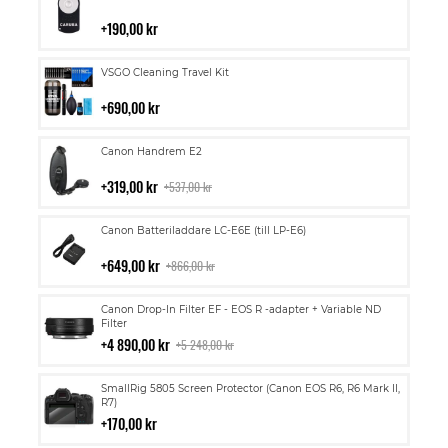
till
i
190,00 kr
kundvagn
Lägg
VSGO Cleaning Travel Kit
till
i
690,00 kr
kundvagn
Lägg
Canon Handrem E2
till
i
319,00 kr
537,00 kr
kundvagn
Lägg
Canon Batteriladdare LC-E6E (till LP-E6)
till
i
649,00 kr
866,00 kr
kundvagn
Lägg
Canon Drop-In Filter EF - EOS R -adapter + Variable ND
till
Filter
i
4 890,00 kr
5 248,00 kr
kundvagn
Lägg
SmallRig 5805 Screen Protector (Canon EOS R6, R6 Mark II,
till
R7)
i
170,00 kr
kundvagn