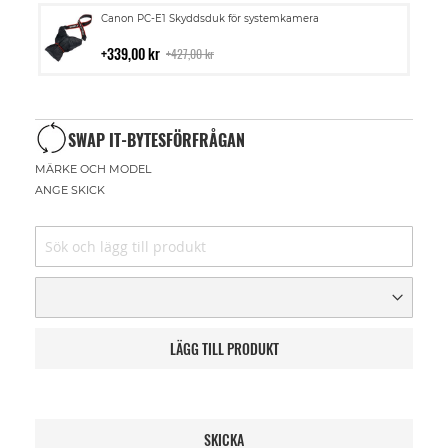
Lägg
Canon PC-E1 Skyddsduk för systemkamera
till
i
339,00 kr
427,00 kr
kundvagn
SWAP IT-BYTESFÖRFRÅGAN
MÄRKE OCH MODEL
ANGE SKICK
LÄGG TILL PRODUKT
SKICKA