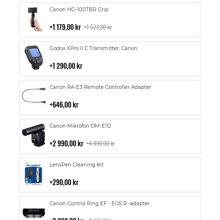
Lägg
Canon HG-100TBR Grip
till
i
1 179,00 kr
1 523,00 kr
kundvagn
Lägg
Godox XPro II C Transmitter, Canon
till
i
1 290,00 kr
kundvagn
Lägg
Canon RA-E3 Remote Controller Adapter
till
i
646,00 kr
kundvagn
Lägg
Canon Mikrofon DM-E1D
till
i
2 990,00 kr
4 490,00 kr
kundvagn
Lägg
LensPen Cleaning Kit
till
i
290,00 kr
kundvagn
Lägg
Canon Control Ring EF - EOS R -adapter
till