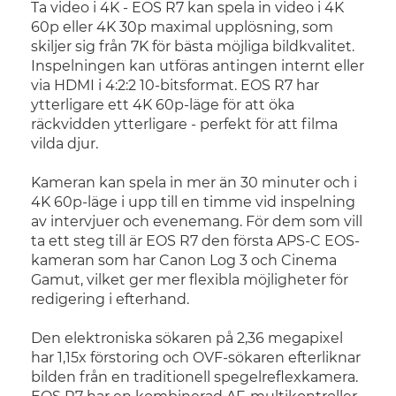
Ta video i 4K - EOS R7 kan spela in video i 4K
60p eller 4K 30p maximal upplösning, som
skiljer sig från 7K för bästa möjliga bildkvalitet.
Inspelningen kan utföras antingen internt eller
via HDMI i 4:2:2 10-bitsformat. EOS R7 har
ytterligare ett 4K 60p-läge för att öka
räckvidden ytterligare - perfekt för att filma
vilda djur.
Kameran kan spela in mer än 30 minuter och i
4K 60p-läge i upp till en timme vid inspelning
av intervjuer och evenemang. För dem som vill
ta ett steg till är EOS R7 den första APS-C EOS-
kameran som har Canon Log 3 och Cinema
Gamut, vilket ger mer flexibla möjligheter för
redigering i efterhand.
Den elektroniska sökaren på 2,36 megapixel
har 1,15x förstoring och OVF-sökaren efterliknar
bilden från en traditionell spegelreflexkamera.