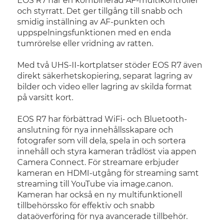
EOS R7 har en kombinerad AF-multikontroller
och styrratt. Det ger tillgång till snabb och
smidig inställning av AF-punkten och
uppspelningsfunktionen med en enda
tumrörelse eller vridning av ratten.
Med två UHS-II-kortplatser stöder EOS R7 även
direkt säkerhetskopiering, separat lagring av
bilder och video eller lagring av skilda format
på varsitt kort.
EOS R7 har förbättrad WiFi- och Bluetooth-
anslutning för nya innehållsskapare och
fotografer som vill dela, spela in och sortera
innehåll och styra kameran trådlöst via appen
Camera Connect. För streamare erbjuder
kameran en HDMI-utgång för streaming samt
streaming till YouTube via image.canon.
Kameran har också en ny multifunktionell
tillbehörssko för effektiv och snabb
dataöverföring för nya avancerade tillbehör.