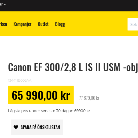
r ››
rken
Kampanjer
Outlet
Blogg
Sök
Canon EF 300/2,8 L IS II USM -obj
134411B005AA
65 990,00 kr
Special
77 679,00 kr
Price
Lägsta pris under senaste 30 dagar: 69900 kr
SPARA PÅ ÖNSKELISTAN