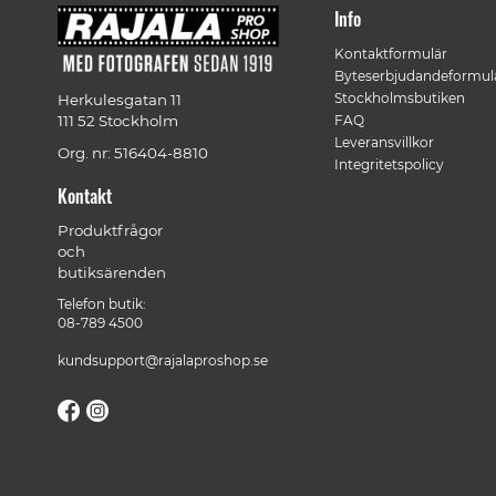
Info
Kontaktformulär
Byteserbjudandeformul
Stockholmsbutiken
Herkulesgatan 11
111 52 Stockholm
FAQ
Leveransvillkor
Org. nr: 516404-8810
Integritetspolicy
Kontakt
Produktfrågor
och
butiksärenden
Telefon butik:
08-789 4500
kundsupport@rajalaproshop.se