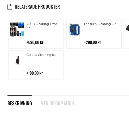
RELATERADE PRODUKTER
Lägg
Lägg
VSGO Cleaning Travel
LensPen Cleaning Kit
till
till
Kit
i
i
kundvagn
kundvagn
690,00 kr
290,00 kr
Lägg
Caruba Cleaning kit
till
i
kundvagn
190,00 kr
BESKRIVNING
MER INFORMATION