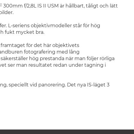
F 300mm f/2,8L IS II USM är hållbart, tåligt och lätt
ilder.
er. L-seriens objektivmodeller står för hög
h fukt mycket bra.
t framtaget för det här objektivets
andburen fotografering med lång
äkerställer hög prestanda när man följer rörliga
ivet ser man resultatet redan under tagning i
ing, speciellt vid panorering. Det nya IS-läget 3