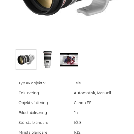
Skip
to
the
Typ av objektiv
Tele
beginning
Fokusering
Automatisk, Manuell
of
the
Objektivfattning
Canon EF
images
gallery
Bildstabilisering
Ja
Största bländare
f/2.8
Minsta bländare
f/32