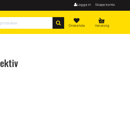
Logga in
Skapa konto
SÖK
Önskelista
Varukorg
ektiv