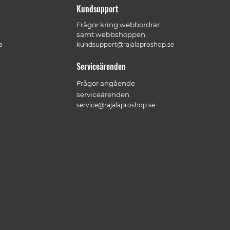
Kundsupport
Frågor kring webbordrar
samt webbshoppen.
a
kundsupport@rajalaproshop.se
Serviceärenden
Frågor angående
serviceärenden.
service@rajalaproshop.se