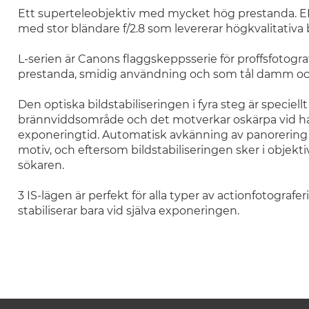
Ett superteleobjektiv med mycket hög prestanda.
E
med stor bländare f/2.8 som levererar högkvalitativa b
L-serien är Canons flaggskeppsserie för proffsfotograf
prestanda, smidig användning och som tål damm oc
Den optiska bildstabiliseringen i fyra steg är speciell
brännviddsområde och det motverkar oskärpa vid h
exponeringtid. Automatisk avkänning av panorering s
motiv, och eftersom bildstabiliseringen sker i objekt
sökaren.
3 IS-lägen är perfekt för alla typer av actionfotografer
stabiliserar bara vid själva exponeringen.