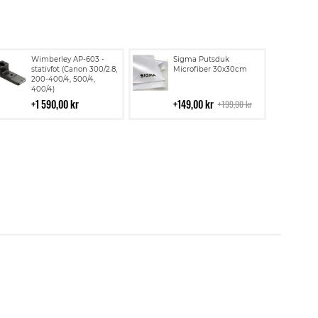
Lägg
Lägg
Wimberley AP-603 -
Sigma Putsduk
till
till
stativfot (Canon 300/2.8,
Microfiber 30x30cm
200-400/4, 500/4,
i
i
400/4)
kundvagn
kundvagn
1 590,00 kr
149,00 kr
199,00 kr