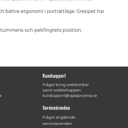
h bättre ergonomi i porträttläge. Greppet har
a tummens och pekfingrets position.
Kundsupport
Frågor kring webbordrar
samt webbshoppen.
a
kundsupport@rajalaproshop.se
Serviceärenden
Frågor angående
serviceärenden.