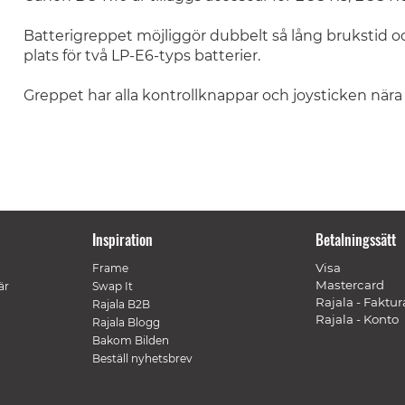
Batterigreppet möjliggör dubbelt så lång brukstid oc
plats för två LP-E6-typs batterier.
Greppet har alla kontrollknappar och joysticken när
Inspiration
Betalningssätt
Visa
Frame
Mastercard
är
Swap It
Rajala - Faktur
Rajala B2B
Rajala - Konto
Rajala Blogg
Bakom Bilden
Beställ nyhetsbrev