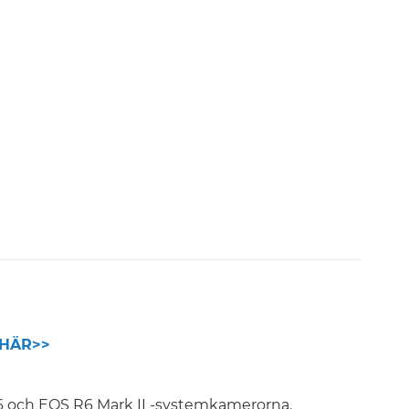
HÄR>>
R6 och EOS R6 Mark II -systemkamerorna.