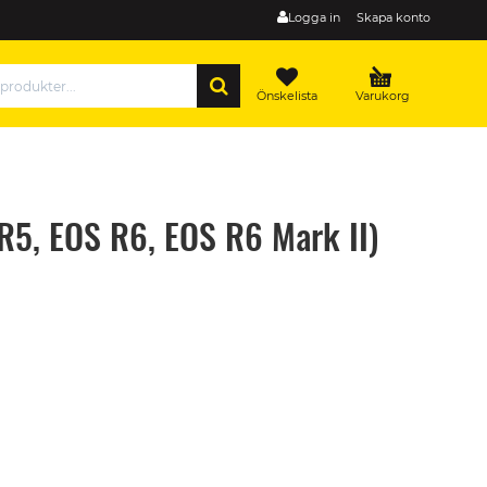
Logga in
Skapa konto
SÖK
Önskelista
Varukorg
R5, EOS R6, EOS R6 Mark II)