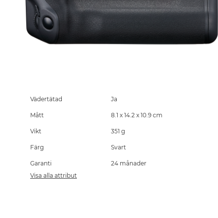
Skip
to
the
Vädertätad
Ja
beginning
Mått
8.1 x 14.2 x 10.9 cm
of
the
Vikt
351 g
images
gallery
Färg
Svart
Garanti
24 månader
Visa alla attribut