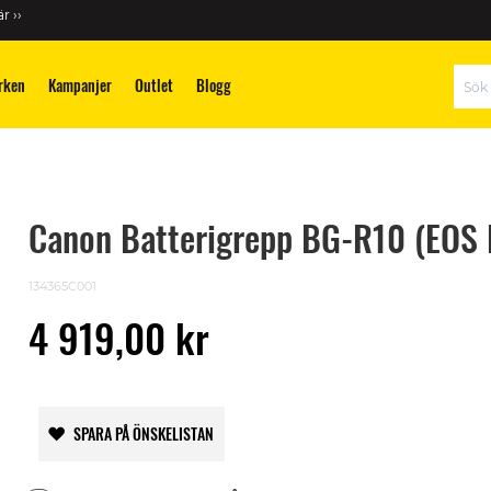
r ››
rken
Kampanjer
Outlet
Blogg
Sök
Canon Batterigrepp BG-R10 (EOS 
134365C001
4 919,00 kr
SPARA PÅ ÖNSKELISTAN