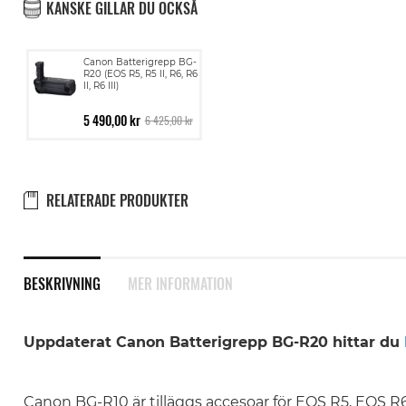
KANSKE GILLAR DU OCKSÅ
Canon Batterigrepp BG-
R20 (EOS R5, R5 II, R6, R6
II, R6 III)
5 490,00 kr
6 425,00 kr
RELATERADE PRODUKTER
BESKRIVNING
MER INFORMATION
Uppdaterat Canon Batterigrepp BG-R20 hittar du
Canon BG-R10 är tilläggs accesoar för EOS R5, EOS 