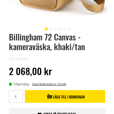
Billingham 72 Canvas -
Skip
to
kameraväska, khaki/tan
the
beginning
of
the
24BL50013370
images
gallery
2 068,00 kr
Tillgänglig
Visa lagerstatus i butik
LÄGG TILL I KUNDVAGN