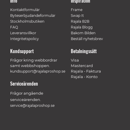
Info
Inspiration
Kontaktformulär
Frame
Byteserbjudandeformulär
Swap It
Stockholmsbutiken
Rajala B2B
FAQ
Rajala Blogg
Leveransvillkor
Bakom Bilden
Integritetspolicy
Beställ nyhetsbrev
Kundsupport
Betalningssätt
Frågor kring webbordrar
Visa
samt webbshoppen.
Mastercard
Rajala - Faktura
kundsupport@rajalaproshop.se
Rajala - Konto
Serviceärenden
Frågor angående
serviceärenden.
service@rajalaproshop.se