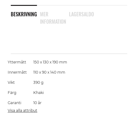
BESKRIVNING
MER
LAGERSALDO
INFORMATION
Yttermått
150 x 130 x 190 mm
Innermått
110 x 90 x 140 mm
Vikt
390 g
Färg
Khaki
Garanti
10 år
Visa alla attribut