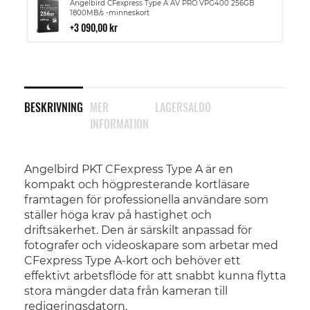
Lägg
Angelbird CFexpress Type A AV PRO VPG400 256GB
till
1800MB/s -minneskort
i
3 090,00 kr
kundvagn
BESKRIVNING
MER
LAGERSALDO
INFORMATION
Angelbird PKT CFexpress Type A är en
kompakt och högpresterande kortläsare
framtagen för professionella användare som
ställer höga krav på hastighet och
driftsäkerhet. Den är särskilt anpassad för
fotografer och videoskapare som arbetar med
CFexpress Type A-kort och behöver ett
effektivt arbetsflöde för att snabbt kunna flytta
stora mängder data från kameran till
redigeringsdatorn.