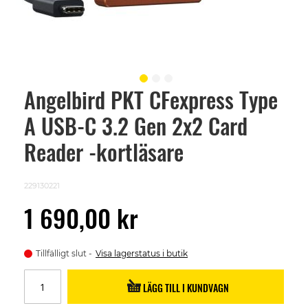
Angelbird PKT CFexpress Type
Skip
to
A USB-C 3.2 Gen 2x2 Card
the
beginning
of
Reader -kortläsare
the
images
gallery
229130221
1 690,00 kr
Tillfälligt slut
Visa lagerstatus i butik
LÄGG TILL I KUNDVAGN