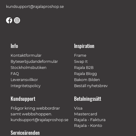
kundsupport@rajalaproshop.se
Info
Inspiration
Kontaktformulär
Frame
Byteserbjudandeformulär
Swap It
Stockholmsbutiken
Rajala B2B
FAQ
Rajala Blogg
Leveransvillkor
Bakom Bilden
Integritetspolicy
Beställ nyhetsbrev
Kundsupport
Betalningssätt
Frågor kring webbordrar
Visa
samt webbshoppen.
Mastercard
Rajala - Faktura
kundsupport@rajalaproshop.se
Rajala - Konto
Serviceärenden