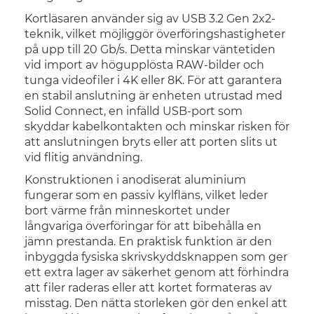
Kortläsaren använder sig av USB 3.2 Gen 2x2-
teknik, vilket möjliggör överföringshastigheter
på upp till 20 Gb/s. Detta minskar väntetiden
vid import av högupplösta RAW-bilder och
tunga videofiler i 4K eller 8K. För att garantera
en stabil anslutning är enheten utrustad med
Solid Connect, en infälld USB-port som
skyddar kabelkontakten och minskar risken för
att anslutningen bryts eller att porten slits ut
vid flitig användning.
Konstruktionen i anodiserat aluminium
fungerar som en passiv kylfläns, vilket leder
bort värme från minneskortet under
långvariga överföringar för att bibehålla en
jämn prestanda. En praktisk funktion är den
inbyggda fysiska skrivskyddsknappen som ger
ett extra lager av säkerhet genom att förhindra
att filer raderas eller att kortet formateras av
misstag. Den nätta storleken gör den enkel att