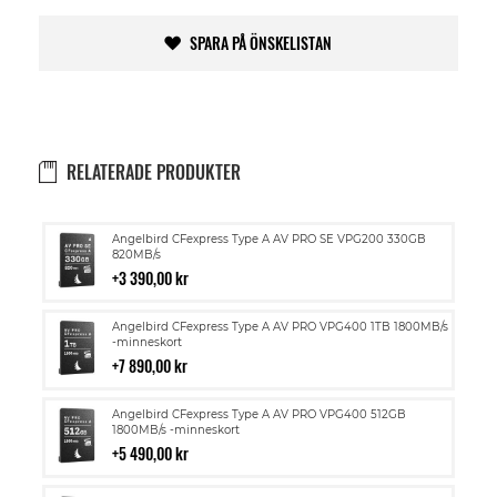
SPARA PÅ ÖNSKELISTAN
RELATERADE PRODUKTER
Lägg
Angelbird CFexpress Type A AV PRO SE VPG200 330GB
till
820MB/s
i
3 390,00 kr
kundvagn
Lägg
Angelbird CFexpress Type A AV PRO VPG400 1TB 1800MB/s
till
-minneskort
i
7 890,00 kr
kundvagn
Lägg
Angelbird CFexpress Type A AV PRO VPG400 512GB
till
1800MB/s -minneskort
i
5 490,00 kr
kundvagn