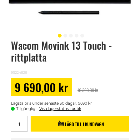
Wacom Movink 13 Touch -
Skip
to
rittplatta
the
beginning
of
the
95224828
images
gallery
Special
9 690,00 kr
Price
10 390,00 kr
Lägsta pris under senaste 30 dagar: 9690 kr
Tillgänglig
Visa lagerstatus i butik
LÄGG TILL I KUNDVAGN