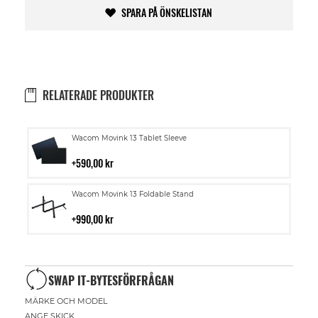
SPARA PÅ ÖNSKELISTAN
RELATERADE PRODUKTER
Lägg
Wacom Movink 13 Tablet Sleeve
till
i
590,00 kr
kundvagn
Lägg
Wacom Movink 13 Foldable Stand
till
i
990,00 kr
kundvagn
SWAP IT-BYTESFÖRFRÅGAN
MÄRKE OCH MODEL
ANGE SKICK