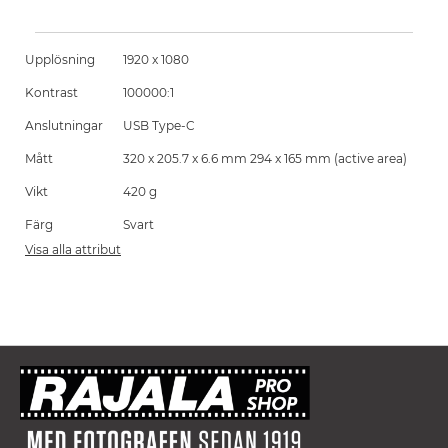
Upplösning
1920 x 1080
Kontrast
100000:1
Anslutningar
USB Type-C
Mått
320 x 205.7 x 6.6 mm 294 x 165 mm (active area)
Vikt
420 g
Färg
Svart
Visa alla attribut