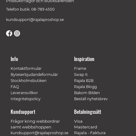
Produktfrågor och butiksärenden
Telefon butik: 08-789 4500
kundsupport@rajalaproshop.se
Info
Inspiration
Kontaktformulär
Frame
Byteserbjudandeformulär
Swap It
Stockholmsbutiken
Rajala B2B
FAQ
Rajala Blogg
Leveransvillkor
Bakom Bilden
Integritetspolicy
Beställ nyhetsbrev
Kundsupport
Betalningssätt
Frågor kring webbordrar
Visa
samt webbshoppen.
Mastercard
Rajala - Faktura
kundsupport@rajalaproshop.se