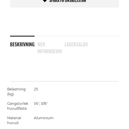
SPARA PÅ ÖNSKELISTAN
BESKRIVNING
MER
LAGERSALDO
INFORMATION
Belastning
25
(kg)
Gängstorlek
1/4", 3/8"
huvudfäste
Material
Aluminium
huvud