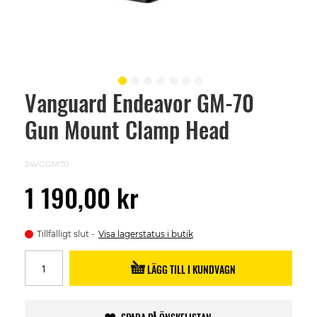
Vanguard Endeavor GM-70
Skip
to
Gun Mount Clamp Head
the
beginning
of
the
24VGGM70
images
gallery
1 190,00 kr
Tillfälligt slut
Visa lagerstatus i butik
LÄGG TILL I KUNDVAGN