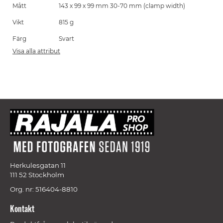
Mått
143 x 99 x 99 mm 30-70 mm (clamp width)
Vikt
815 g
Färg
Svart
Visa alla attribut
Herkulesgatan 11
111 52 Stockholm
Org. nr: 516404-8810
Kontakt