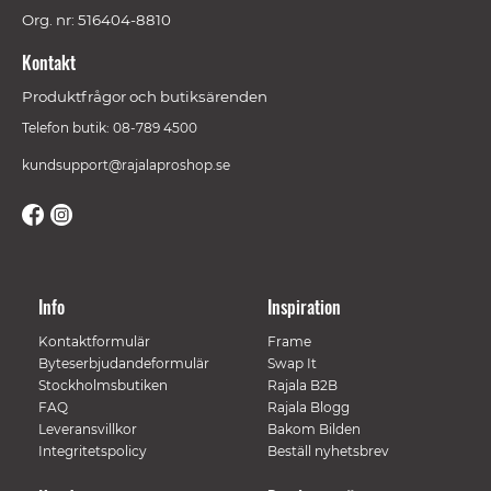
Org. nr: 516404-8810
Kontakt
Produktfrågor och butiksärenden
Telefon butik: 08-789 4500
kundsupport@rajalaproshop.se
Info
Inspiration
Kontaktformulär
Frame
Byteserbjudandeformulär
Swap It
Stockholmsbutiken
Rajala B2B
FAQ
Rajala Blogg
Leveransvillkor
Bakom Bilden
Integritetspolicy
Beställ nyhetsbrev